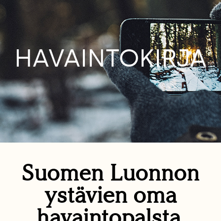
HAVAINTOKIRJA
Suomen Luonnon
ystävien oma
havaintopalsta.