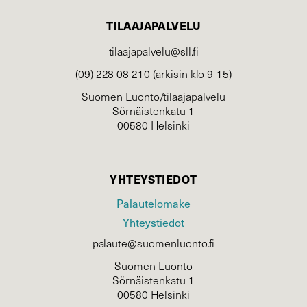
TILAAJAPALVELU
tilaajapalvelu@sll.fi
(09) 228 08 210 (arkisin klo 9-15)
Suomen Luonto/tilaajapalvelu
Sörnäistenkatu 1
00580 Helsinki
YHTEYSTIEDOT
Palautelomake
Yhteystiedot
palaute@suomenluonto.fi
Suomen Luonto
Sörnäistenkatu 1
00580 Helsinki