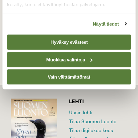
kerätty, kun olet käyttänyt heidän palvelujaan.
Valokuvaaja: Kaarlo Asikainen, Iisalmi, Ala-
Varpanen 6.6.2026
Näytä tiedot
Hyväksy evästeet
TAKAISIN LISTAAN
Muokkaa valintoja
Vain välttämättömät
LEHTI
Uusin lehti
Tilaa Suomen Luonto
Tilaa digilukuoikeus