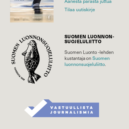
Äänestä parasta juttua
Tilaa uutiskirje
SUOMEN LUONNON­
SUOJELU­LIITTO
Suomen Luonto -lehden
Suomen
kustantaja on
luonnonsuojelu­liitto
.