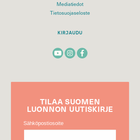
Mediatiedot
Tietosuojaseloste
KIRJAUDU
TILAA
SUOMEN
LUONNON
UUTIS­KIRJE
Sähköpostiosoite