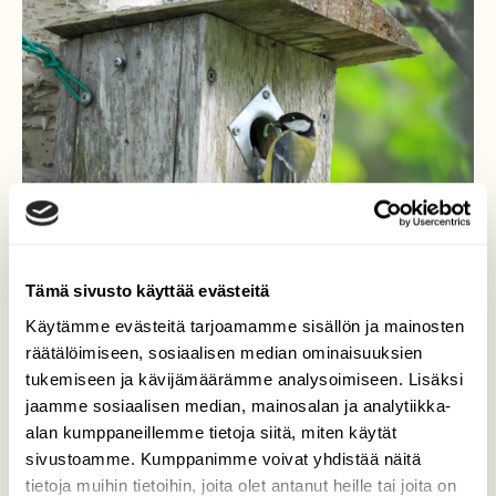
Tämä sivusto käyttää evästeitä
Käytämme evästeitä tarjoamamme sisällön ja mainosten
räätälöimiseen, sosiaalisen median ominaisuuksien
tukemiseen ja kävijämäärämme analysoimiseen. Lisäksi
Talitintti
jaamme sosiaalisen median, mainosalan ja analytiikka-
alan kumppaneillemme tietoja siitä, miten käytät
Nyt viikonloppuna on pönttöpongaus-
sivustoamme. Kumppanimme voivat yhdistää näitä
tapahtuma. Katselin meidän pönttöjä
rannassa, yhdessä niistä asustavat talitintit.
tietoja muihin tietoihin, joita olet antanut heille tai joita on