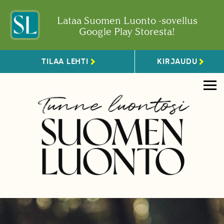
Lataa Suomen Luonto -sovellus
Google Play Storesta!
TILAA LEHTI
KIRJAUDU