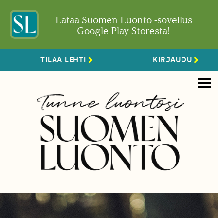
Lataa Suomen Luonto -sovellus
Google Play Storesta!
TILAA LEHTI
KIRJAUDU