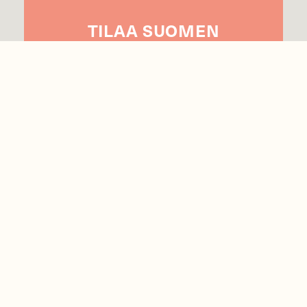
TILAA
SUOMEN
LUONNON
UUTIS­KIRJE
Sähköpostiosoite
Hyväksyn tietojeni käytön uutiskirjeen
lähettämiseen
Tietosuojaseloste