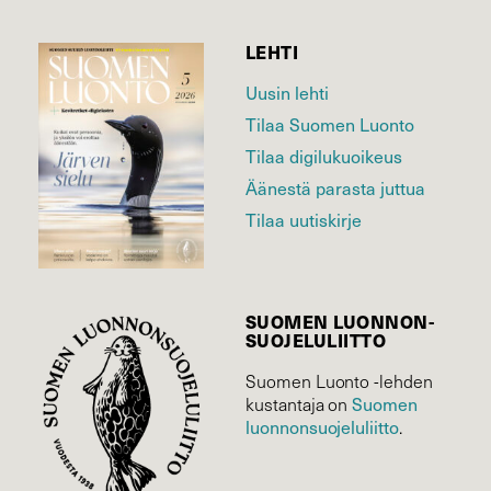
LEHTI
Uusin lehti
Tilaa Suomen Luonto
Tilaa digilukuoikeus
Äänestä parasta juttua
Tilaa uutiskirje
SUOMEN LUONNON­
SUOJELU­LIITTO
Suomen Luonto -lehden
kustantaja on
Suomen
luonnonsuojelu­liitto
.