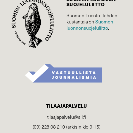
SUOJELU­LIITTO
Suomen Luonto -lehden
kustantaja on
Suomen
luonnonsuojelu­liitto
.
TILAAJAPALVELU
tilaajapalvelu@sll.fi
(09) 228 08 210 (arkisin klo 9-15)