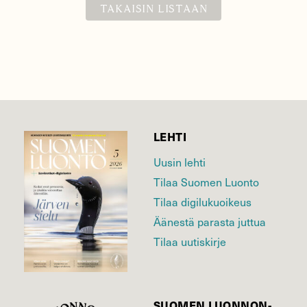
TAKAISIN LISTAAN
LEHTI
Uusin lehti
Tilaa Suomen Luonto
Tilaa digilukuoikeus
Äänestä parasta juttua
Tilaa uutiskirje
SUOMEN LUONNON­