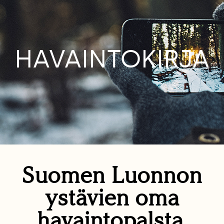
HAVAINTOKIRJA
Suomen Luonnon
ystävien oma
havaintopalsta.