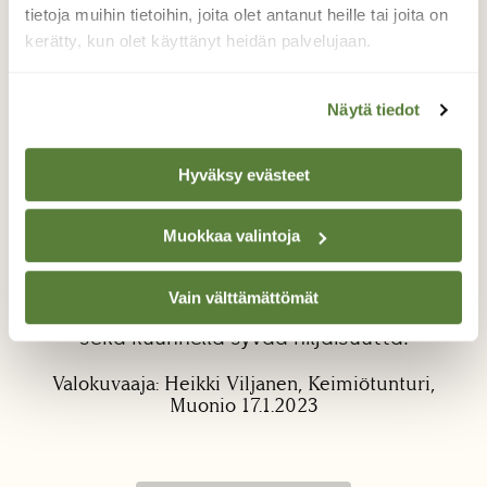
tietoja muihin tietoihin, joita olet antanut heille tai joita on
kerätty, kun olet käyttänyt heidän palvelujaan.
Näytä tiedot
Hyväksy evästeet
Talven maaginen valo
Lumikenkäretki Keimiötunturille Muoniossa
Muokkaa valintoja
tarjosi hienon retkipäivän. Sain katsella
vertaansa vailla olevia lumisia maisemia
Vain välttämättömät
kaamoksen jälkeisessä auringon paisteessa
sekä kuunnella syvää hiljaisuutta.
Valokuvaaja: Heikki Viljanen, Keimiötunturi,
Muonio 17.1.2023