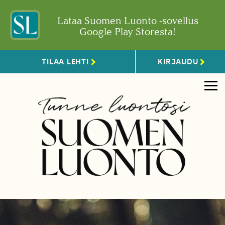
Lataa Suomen Luonto -sovellus
Google Play Storesta!
TILAA LEHTI
KIRJAUDU