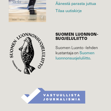
Äänestä parasta juttua
Tilaa uutiskirje
SUOMEN LUONNON­
SUOJELU­LIITTO
Suomen Luonto -lehden
Suomen
kustantaja on
luonnonsuojelu­liitto
.