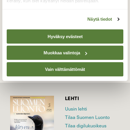
pensashanhikki, puutarhakasvi.
kerätty, kun olet käyttänyt heidän palvelujaan.
Valokuvaaja: Kaija Halonen, Kanavuori, Vaajakoski
21.01.2022
Näytä tiedot
Hyväksy evästeet
TAKAISIN LISTAAN
Muokkaa valintoja
Vain välttämättömät
LEHTI
Uusin lehti
Tilaa Suomen Luonto
Tilaa digilukuoikeus