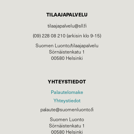
TILAAJAPALVELU
tilaajapalvelu@sll.fi
(09) 228 08 210 (arkisin klo 9-15)
Suomen Luonto/tilaajapalvelu
Sörnäistenkatu 1
00580 Helsinki
YHTEYSTIEDOT
Palautelomake
Yhteystiedot
palaute@suomenluonto.fi
Suomen Luonto
Sörnäistenkatu 1
00580 Helsinki