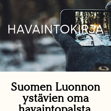
HAVAINTOKIRJA
Suomen Luonnon
ystävien oma
havaintopalsta.