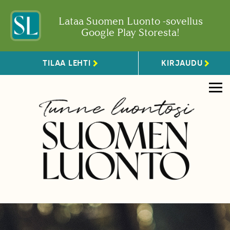
Lataa Suomen Luonto -sovellus
Google Play Storesta!
TILAA LEHTI
KIRJAUDU