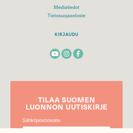
Mediatiedot
Tietosuojaseloste
KIRJAUDU
TILAA
SUOMEN
LUONNON
UUTIS­KIRJE
Sähköpostiosoite