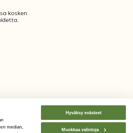
ssa kosken
idetta.
Hyväksy evästeet
an
sen median,
Muokkaa valintoja