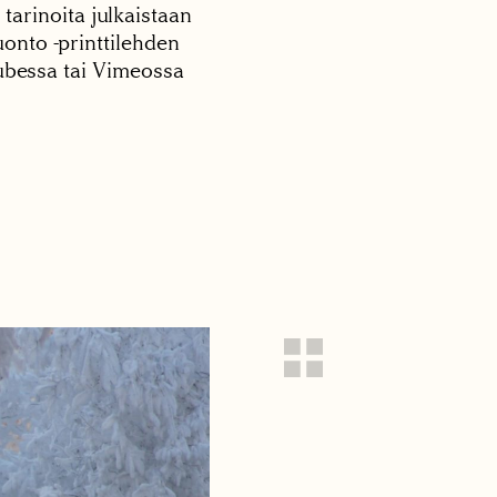
 tarinoita julkaistaan
onto -printtilehden
tubessa tai Vimeossa