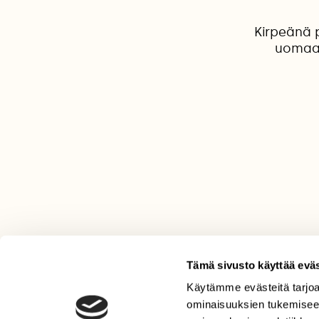
Kirpeänä 
uomaan
Tämä sivusto käyttää eväs
Käytämme evästeitä tarjoa
LEHTI
ominaisuuksien tukemisee
Uusin lehti