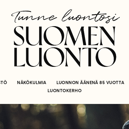
STÖ
NÄKÖKULMIA
LUONNON ÄÄNENÄ 85 VUOTTA
LUONTOKERHO