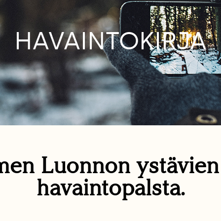
HAVAINTOKIRJA
en Luonnon ystävie
havaintopalsta.