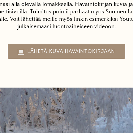
nasi alla olevalla lomakkeella. Havaintokirjan kuvia ja
tisivuilla. Toimitus poimii parhaat myös Suomen Lu
alle. Voit lähettää meille myös linkin esimerkiksi You
julkaisemaasi luontoaiheiseen videoon.
LÄHETÄ KUVA HAVAINTOKIRJAAN