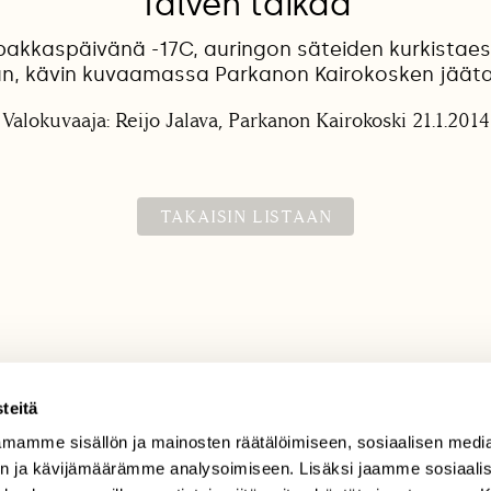
Talven taikaa
pakkaspäivänä -17C, auringon säteiden kurkistae
, kävin kuvaamassa Parkanon Kairokosken jääta
Valokuvaaja: Reijo Jalava, Parkanon Kairokoski 21.1.2014
TAKAISIN LISTAAN
teitä
mamme sisällön ja mainosten räätälöimiseen, sosiaalisen medi
TILAAJAPALVELU
n ja kävijämäärämme analysoimiseen. Lisäksi jaamme sosiaali
tilaajapalvelu@sll.fi