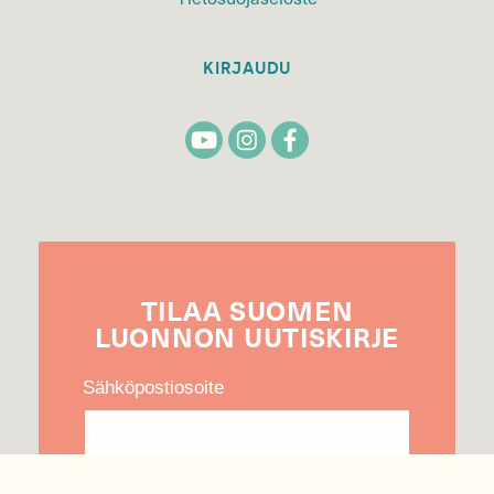
KIRJAUDU
TILAA
SUOMEN
LUONNON
UUTIS­KIRJE
Sähköpostiosoite
Hyväksyn tietojeni käytön uutiskirjeen