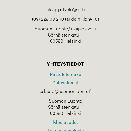
tilaajapalvelu@sll.fi
(09) 228 08 210 (arkisin klo 9-15)
Suomen Luonto/tilaajapalvelu
Sörnäistenkatu 1
00580 Helsinki
YHTEYSTIEDOT
Palautelomake
Yhteystiedot
palaute@suomenluonto.fi
Suomen Luonto
Sörnäistenkatu 1
00580 Helsinki
Mediatiedot
Tietosuojaseloste