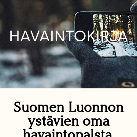
HAVAINTOKIRJA
Suomen Luonnon
ystävien oma
havaintopalsta.