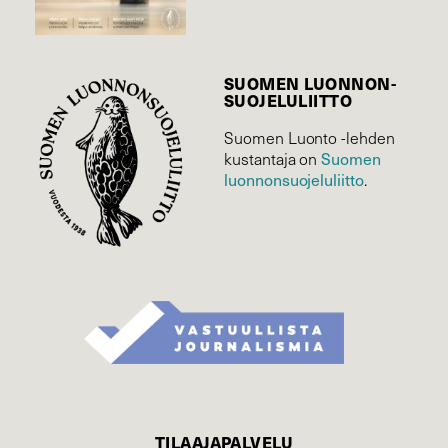
SUOMEN LUONNON­
SUOJELU­LIITTO
Suomen Luonto -lehden
Suomen
kustantaja on
luonnonsuojelu­liitto
.
TILAAJAPALVELU