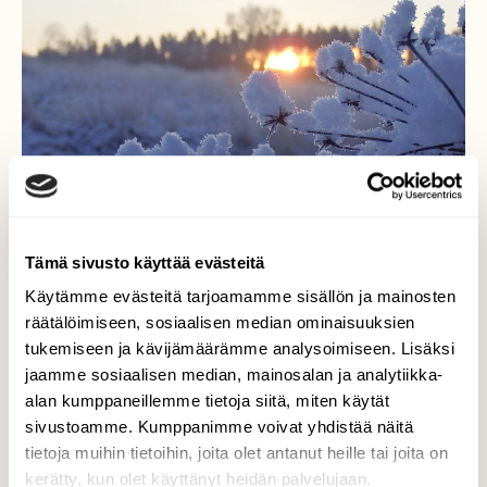
Tämä sivusto käyttää evästeitä
Käytämme evästeitä tarjoamamme sisällön ja mainosten
räätälöimiseen, sosiaalisen median ominaisuuksien
tukemiseen ja kävijämäärämme analysoimiseen. Lisäksi
Talven törröttäjät
jaamme sosiaalisen median, mainosalan ja analytiikka-
alan kumppaneillemme tietoja siitä, miten käytät
Lumi maisemoi talven törröttäjät talviasuun
sivustoamme. Kumppanimme voivat yhdistää näitä
Huittisissa 27.12.2016
tietoja muihin tietoihin, joita olet antanut heille tai joita on
kerätty, kun olet käyttänyt heidän palvelujaan.