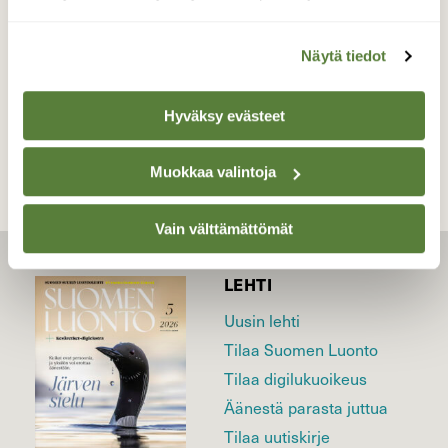
Valokuvaaja: Antti Kaskinen, Huittinen 27.12.2016
Näytä tiedot
TAKAISIN LISTAAN
Hyväksy evästeet
Muokkaa valintoja
Vain välttämättömät
LEHTI
Uusin lehti
Tilaa Suomen Luonto
Tilaa digilukuoikeus
Äänestä parasta juttua
Tilaa uutiskirje