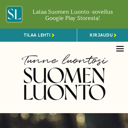
Lataa Suomen Luonto -sovellus
Google Play Storesta!
TILAA LEHTI
KIRJAUDU