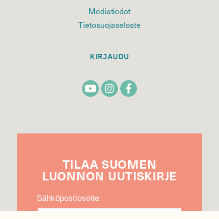
Mediatiedot
Tietosuojaseloste
KIRJAUDU
TILAA
SUOMEN
LUONNON
UUTIS­KIRJE
Sähköpostiosoite