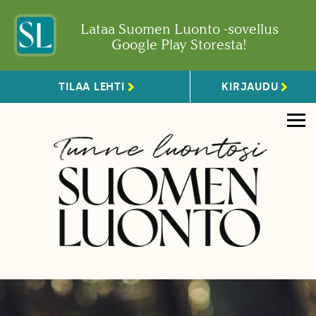
Lataa Suomen Luonto -sovellus
Google Play Storesta!
TILAA LEHTI
KIRJAUDU