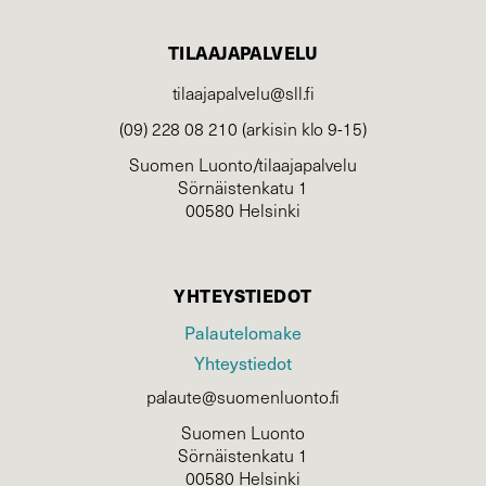
TILAAJAPALVELU
tilaajapalvelu@sll.fi
(09) 228 08 210 (arkisin klo 9-15)
Suomen Luonto/tilaajapalvelu
Sörnäistenkatu 1
00580 Helsinki
YHTEYSTIEDOT
Palautelomake
Yhteystiedot
palaute@suomenluonto.fi
Suomen Luonto
Sörnäistenkatu 1
00580 Helsinki