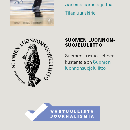
Äänestä parasta juttua
Tilaa uutiskirje
SUOMEN LUONNON­
SUOJELU­LIITTO
Suomen Luonto -lehden
kustantaja on
Suomen
luonnonsuojelu­liitto
.