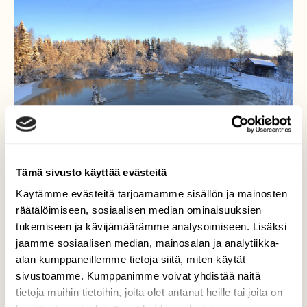
Tämä sivusto käyttää evästeitä
Käytämme evästeitä tarjoamamme sisällön ja mainosten
räätälöimiseen, sosiaalisen median ominaisuuksien
tukemiseen ja kävijämäärämme analysoimiseen. Lisäksi
jaamme sosiaalisen median, mainosalan ja analytiikka-
Talven tuntua, edes hetken.
alan kumppaneillemme tietoja siitä, miten käytät
sivustoamme. Kumppanimme voivat yhdistää näitä
Kovin vähissä on namä talviset hetket
tietoja muihin tietoihin, joita olet antanut heille tai joita on