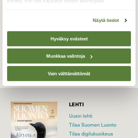
nykyään eteläisessä Suomessa.
kerätty, kun olet käyttänyt heidän palvelujaan.
Valokuvaaja: Kari Aaltonen, Salo, Koski TL.
Patakoski 5.1.2023
Näytä tiedot
Hyväksy evästeet
TAKAISIN LISTAAN
Muokkaa valintoja
Vain välttämättömät
LEHTI
Uusin lehti
Tilaa Suomen Luonto
Tilaa digilukuoikeus