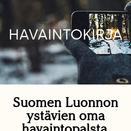
HAVAINTOKIRJA
Suomen Luonnon
ystävien oma
havaintopalsta.