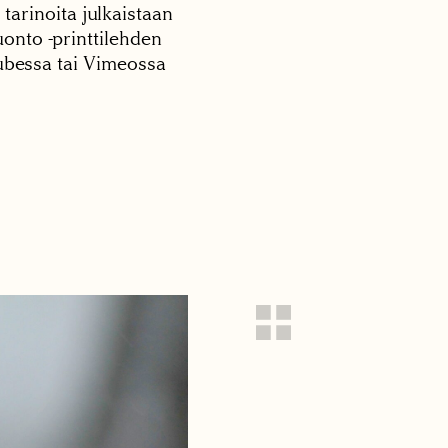
 tarinoita julkaistaan
onto -printtilehden
tubessa tai Vimeossa