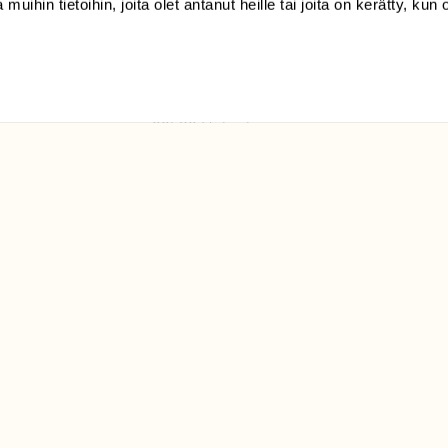
 muihin tietoihin, joita olet antanut heille tai joita on kerätty, kun 
(09) 228 08 210 (arkisin
klo 9-15)
Suomen
Luonto/tilaajapalvelu
Sörnäistenkatu 1
00580 Helsinki
ELU­
YHTEYSTIEDOT
ntaja on
Palautelomake
Yhteystiedot
palaute@suomenluonto.fi
Suomen Luonto
Sörnäistenkatu 1
00580 Helsinki
Mediatiedot
Tietosuojaseloste