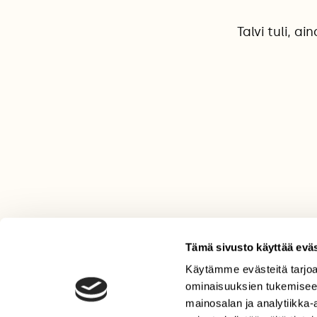
Talvi tuli, 
Tämä sivusto käyttää eväs
Käytämme evästeitä tarjoa
LEHTI
ominaisuuksien tukemisee
Uusin lehti
mainosalan ja analytiikka