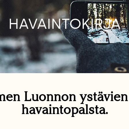
HAVAINTOKIRJA
en Luonnon ystävie
havaintopalsta.