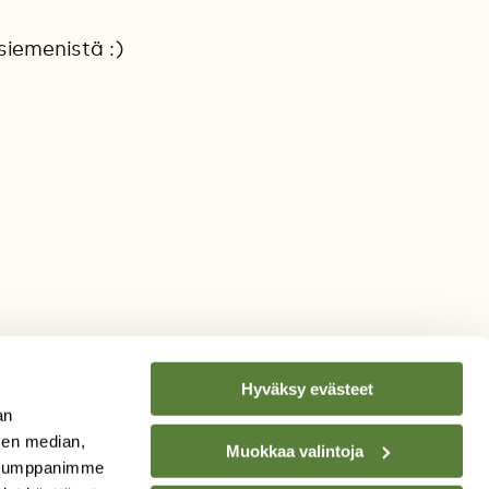
siemenistä :)
Hyväksy evästeet
an
sen median,
Muokkaa valintoja
. Kumppanimme
TILAA
SUOMEN