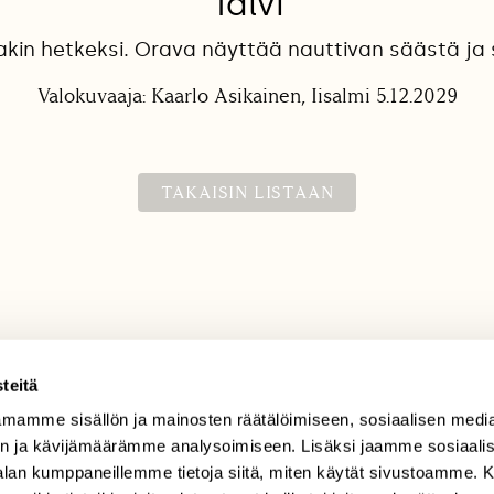
Talvi
ainakin hetkeksi. Orava näyttää nauttivan säästä ja 
Valokuvaaja: Kaarlo Asikainen, Iisalmi 5.12.2029
TAKAISIN LISTAAN
teitä
mamme sisällön ja mainosten räätälöimiseen, sosiaalisen medi
TILAAJAPALVELU
n ja kävijämäärämme analysoimiseen. Lisäksi jaamme sosiaali
tilaajapalvelu@sll.fi
-alan kumppaneillemme tietoja siitä, miten käytät sivustoamme