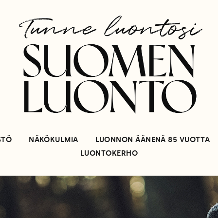
STÖ
NÄKÖKULMIA
LUONNON ÄÄNENÄ 85 VUOTTA
LUONTOKERHO