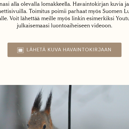
nasi alla olevalla lomakkeella. Havaintokirjan kuvia ja
tisivuilla. Toimitus poimii parhaat myös Suomen Lu
alle. Voit lähettää meille myös linkin esimerkiksi You
julkaisemaasi luontoaiheiseen videoon.
LÄHETÄ KUVA HAVAINTOKIRJAAN