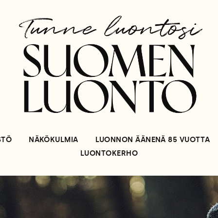
STÖ
NÄKÖKULMIA
LUONNON ÄÄNENÄ 85 VUOTTA
LUONTOKERHO