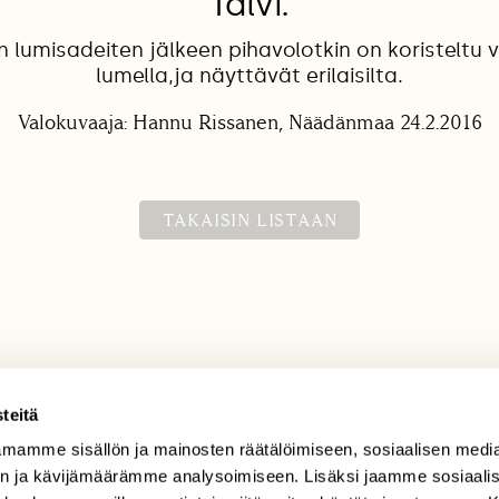
Talvi.
 lumisadeiten jälkeen pihavolotkin on koristeltu v
lumella,ja näyttävät erilaisilta.
Valokuvaaja: Hannu Rissanen, Näädänmaa 24.2.2016
TAKAISIN LISTAAN
teitä
mamme sisällön ja mainosten räätälöimiseen, sosiaalisen medi
TILAAJAPALVELU
n ja kävijämäärämme analysoimiseen. Lisäksi jaamme sosiaali
tilaajapalvelu@sll.fi