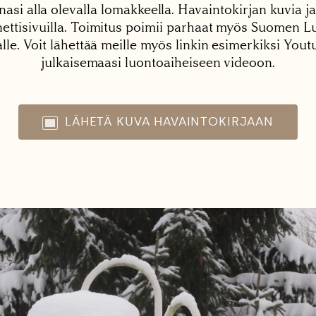
nasi alla olevalla lomakkeella. Havaintokirjan kuvia ja
tisivuilla. Toimitus poimii parhaat myös Suomen Lu
alle. Voit lähettää meille myös linkin esimerkiksi You
julkaisemaasi luontoaiheiseen videoon.
LÄHETÄ KUVA HAVAINTOKIRJAAN