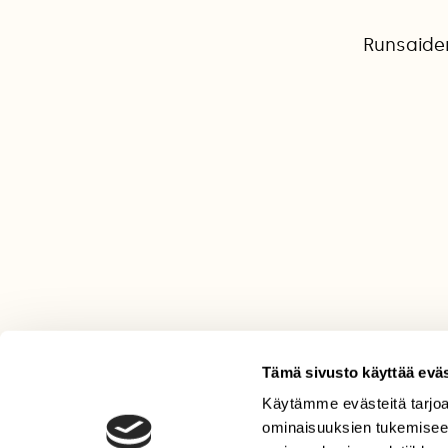
Runsaiden
Tämä sivusto käyttää eväs
Käytämme evästeitä tarjoa
LEHTI
ominaisuuksien tukemisee
Uusin lehti