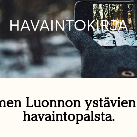
HAVAINTOKIRJA
en Luonnon ystävie
havaintopalsta.