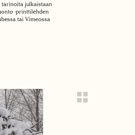
 tarinoita julkaistaan
onto -printtilehden
tubessa tai Vimeossa