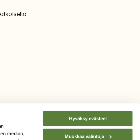
alkoisella
Hyväksy evästeet
an
sen median,
Muokkaa valintoja