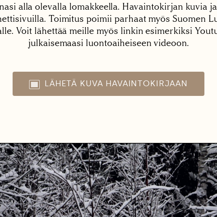
nasi alla olevalla lomakkeella. Havaintokirjan kuvia ja
tisivuilla. Toimitus poimii parhaat myös Suomen Lu
alle. Voit lähettää meille myös linkin esimerkiksi You
julkaisemaasi luontoaiheiseen videoon.
LÄHETÄ KUVA HAVAINTOKIRJAAN