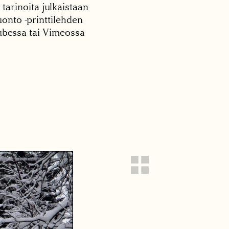
 tarinoita julkaistaan
onto -printtilehden
tubessa tai Vimeossa