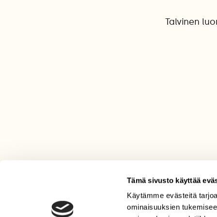
Talvinen lu
Tämä sivusto käyttää eväs
Käytämme evästeitä tarjoa
LEHTI
ominaisuuksien tukemisee
Uusin lehti