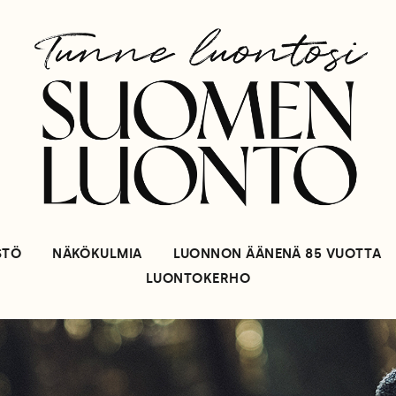
STÖ
NÄKÖKULMIA
LUONNON ÄÄNENÄ 85 VUOTTA
LUONTOKERHO