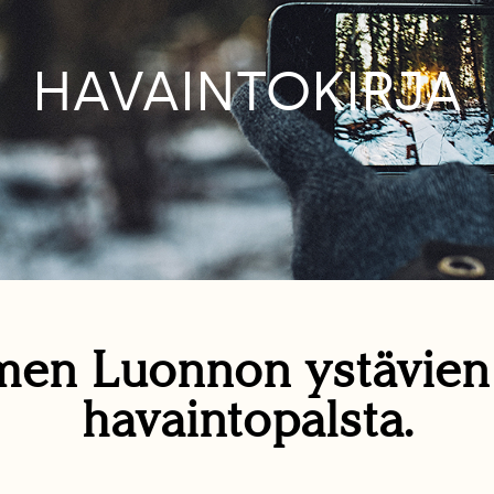
HAVAINTOKIRJA
en Luonnon ystävie
havaintopalsta.