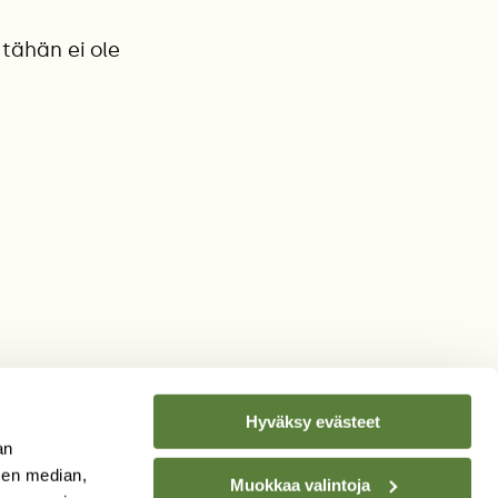
tähän ei ole
Hyväksy evästeet
an
sen median,
Muokkaa valintoja