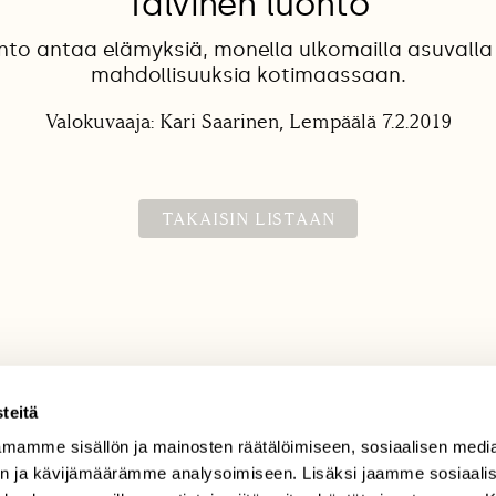
Talvinen luonto
onto antaa elämyksiä, monella ulkomailla asuvalla 
mahdollisuuksia kotimaassaan.
Valokuvaaja: Kari Saarinen, Lempäälä 7.2.2019
TAKAISIN LISTAAN
teitä
mamme sisällön ja mainosten räätälöimiseen, sosiaalisen medi
TILAAJAPALVELU
n ja kävijämäärämme analysoimiseen. Lisäksi jaamme sosiaali
tilaajapalvelu@sll.fi