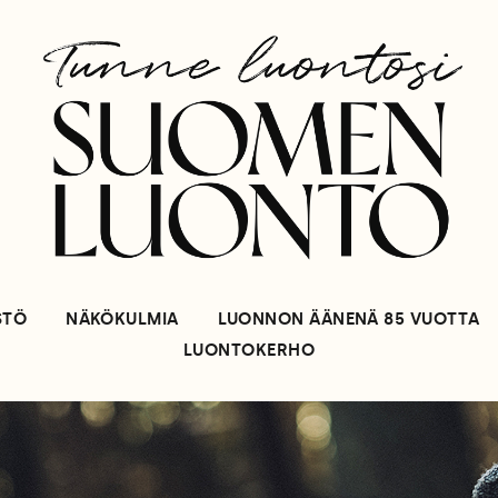
STÖ
NÄKÖKULMIA
LUONNON ÄÄNENÄ 85 VUOTTA
LUONTOKERHO