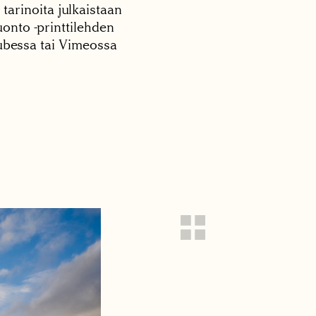
 tarinoita julkaistaan
onto -printtilehden
tubessa tai Vimeossa