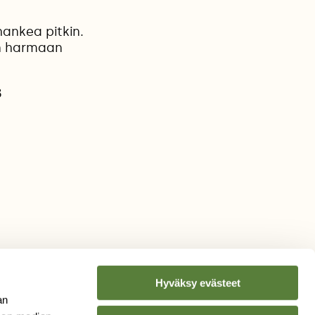
hankea pitkin.
än harmaan
3
Hyväksy evästeet
an