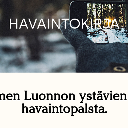
HAVAINTOKIRJA
en Luonnon ystävie
havaintopalsta.