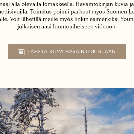
nasi alla olevalla lomakkeella. Havaintokirjan kuvia ja
tisivuilla. Toimitus poimii parhaat myös Suomen Lu
alle. Voit lähettää meille myös linkin esimerkiksi You
julkaisemaasi luontoaiheiseen videoon.
LÄHETÄ KUVA HAVAINTOKIRJAAN