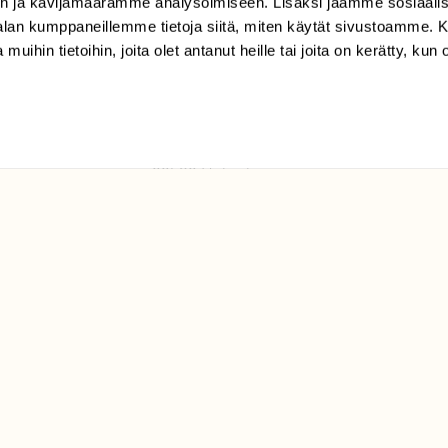
n ja kävijämäärämme analysoimiseen. Lisäksi jaamme sosiaali
tilaajapalvelu@sll.fi
-alan kumppaneillemme tietoja siitä, miten käytät sivustoamme
 muihin tietoihin, joita olet antanut heille tai joita on kerätty, kun 
(09) 228 08 210 (arkisin
klo 9-15)
Suomen
Luonto/tilaajapalvelu
Sörnäistenkatu 1
00580 Helsinki
ELU­
YHTEYSTIEDOT
ntaja on
Palautelomake
Yhteystiedot
palaute@suomenluonto.fi
Suomen Luonto
Sörnäistenkatu 1
00580 Helsinki
Mediatiedot