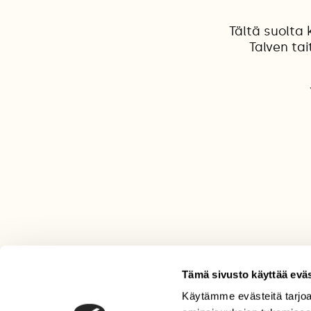
Tältä suolta 
Talven ta
Tämä sivusto käyttää eväs
Käytämme evästeitä tarjoa
LEHTI