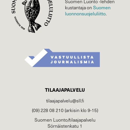
Suomen Luonto -lehden
kustantaja on
Suomen
luonnonsuojelu­liitto
.
TILAAJAPALVELU
tilaajapalvelu@sll.fi
(09) 228 08 210 (arkisin klo 9-15)
Suomen Luonto/tilaajapalvelu
Sörnäistenkatu 1