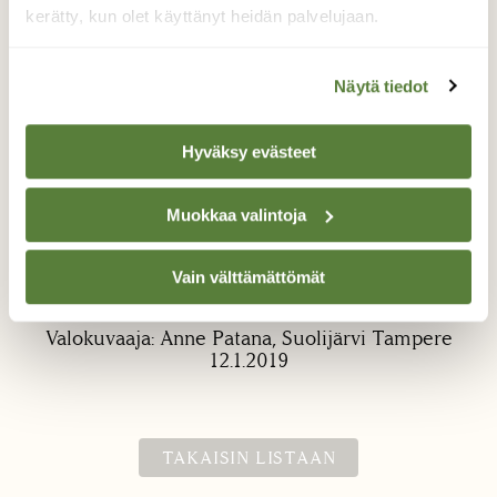
kerätty, kun olet käyttänyt heidän palvelujaan.
Näytä tiedot
Hyväksy evästeet
Talvipäivän parhautta
Muokkaa valintoja
Aurinko paistoi eilen pitkästä aikaa täydeltä
terältä. Luminen metsä oli suorastaan
Vain välttämättömät
lumoavan kaunis auringonpaisteessa.
Valokuvaaja: Anne Patana, Suolijärvi Tampere
12.1.2019
TAKAISIN LISTAAN