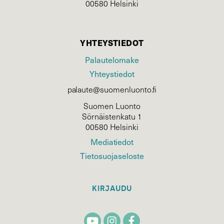
00580 Helsinki
YHTEYSTIEDOT
Palautelomake
Yhteystiedot
palaute@suomenluonto.fi
Suomen Luonto
Sörnäistenkatu 1
00580 Helsinki
Mediatiedot
Tietosuojaseloste
KIRJAUDU