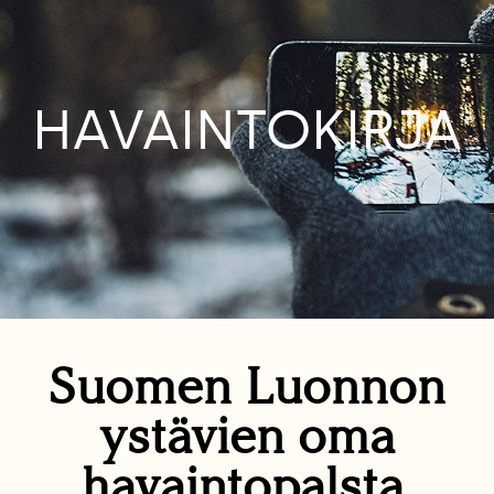
HAVAINTOKIRJA
Suomen Luonnon
ystävien oma
havaintopalsta.