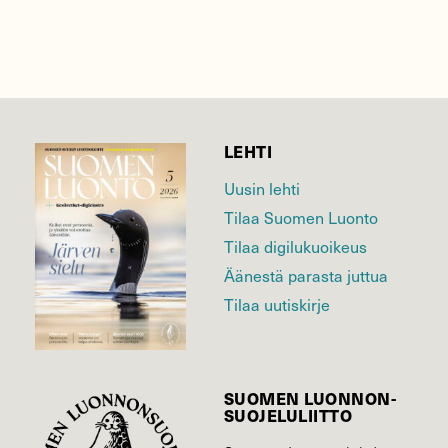
LEHTI
Uusin lehti
Tilaa Suomen Luonto
Tilaa digilukuoikeus
Äänestä parasta juttua
Tilaa uutiskirje
SUOMEN LUONNON­
SUOJELU­LIITTO