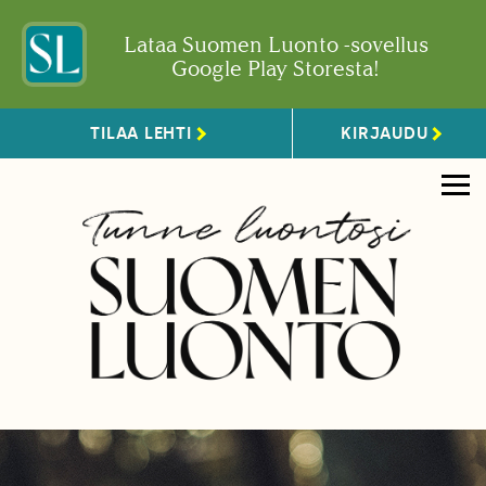
Lataa Suomen Luonto -sovellus
Google Play Storesta!
TILAA LEHTI
KIRJAUDU