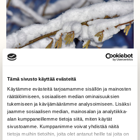
Tämä sivusto käyttää evästeitä
Käytämme evästeitä tarjoamamme sisällön ja mainosten
räätälöimiseen, sosiaalisen median ominaisuuksien
tukemiseen ja kävijämäärämme analysoimiseen. Lisäksi
jaamme sosiaalisen median, mainosalan ja analytiikka-
alan kumppaneillemme tietoja siitä, miten käytät
Talvipäivän seisaus
sivustoamme. Kumppanimme voivat yhdistää näitä
tietoja muihin tietoihin, joita olet antanut heille tai joita on
Vuoden kaksi pimeintä päivää menossa,