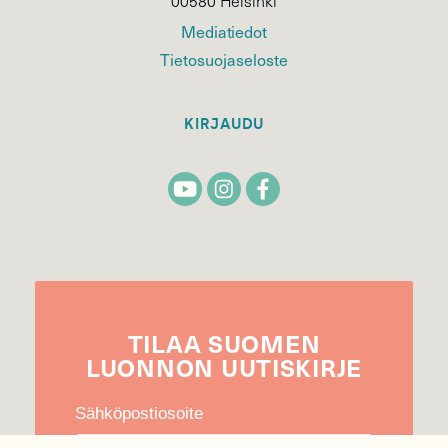
00580 Helsinki
Mediatiedot
Tietosuojaseloste
KIRJAUDU
TILAA
SUOMEN
LUONNON
UUTIS­KIRJE
Sähköpostiosoite