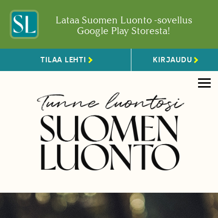
Lataa Suomen Luonto -sovellus
Google Play Storesta!
TILAA LEHTI
KIRJAUDU