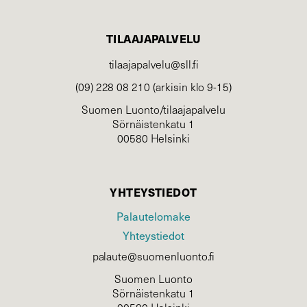
TILAAJAPALVELU
tilaajapalvelu@sll.fi
(09) 228 08 210 (arkisin klo 9-15)
Suomen Luonto/tilaajapalvelu
Sörnäistenkatu 1
00580 Helsinki
YHTEYSTIEDOT
Palautelomake
Yhteystiedot
palaute@suomenluonto.fi
Suomen Luonto
Sörnäistenkatu 1