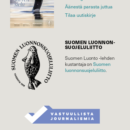
Äänestä parasta juttua
Tilaa uutiskirje
SUOMEN LUONNON­
SUOJELU­LIITTO
Suomen Luonto -lehden
Suomen
kustantaja on
luonnonsuojelu­liitto
.