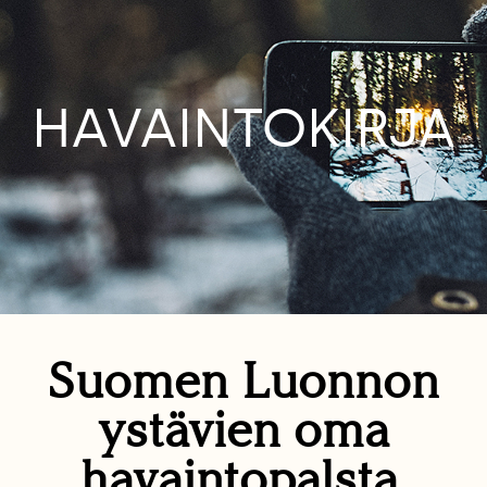
HAVAINTOKIRJA
Suomen Luonnon
ystävien oma
havaintopalsta.