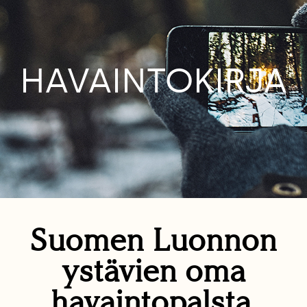
HAVAINTOKIRJA
Suomen Luonnon
ystävien oma
havaintopalsta.