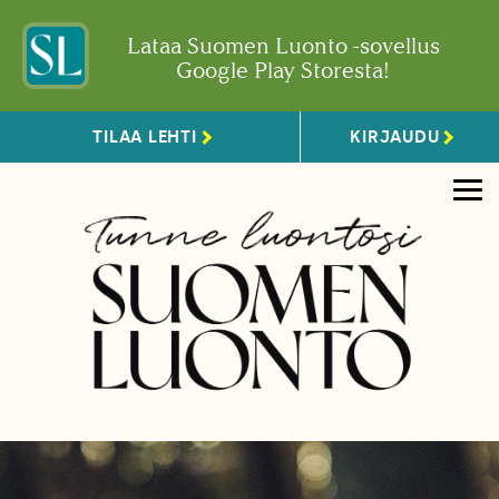
Lataa Suomen Luonto -sovellus
Google Play Storesta!
TILAA LEHTI
KIRJAUDU