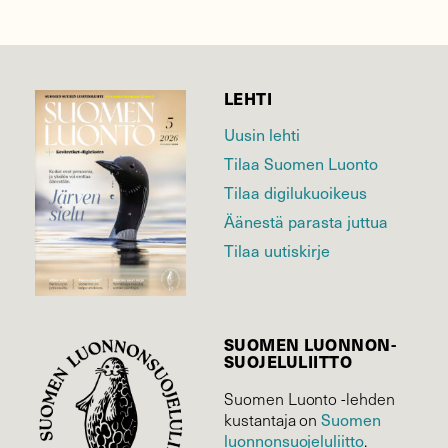
LEHTI
Uusin lehti
Tilaa Suomen Luonto
Tilaa digilukuoikeus
Äänestä parasta juttua
Tilaa uutiskirje
SUOMEN LUONNON­
SUOJELU­LIITTO
Suomen Luonto -lehden
Suomen
kustantaja on
luonnonsuojelu­liitto
.