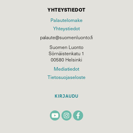
YHTEYSTIEDOT
Palautelomake
Yhteystiedot
palaute@suomenluonto.fi
Suomen Luonto
Sörnäistenkatu 1
00580 Helsinki
Mediatiedot
Tietosuojaseloste
KIRJAUDU