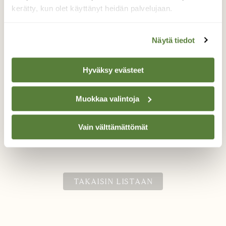
kerätty, kun olet käyttänyt heidän palvelujaan.
Näytä tiedot
Talvipäivän väriläiskä
Hyväksy evästeet
Seurailin kylmänä talvipäivänä ruokinnalla
käyviä lintuja hiihtolenkin jälkeen. Yllättäen
Muokkaa valintoja
värikäs tikli ilmestyi paikalle ja häipyi pian
kuvan ottamisen jälkeen.
Vain välttämättömät
Valokuvaaja: Jukka Risikko, Lapua 16.1.2019
TAKAISIN LISTAAN