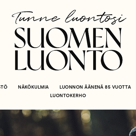
STÖ
NÄKÖKULMIA
LUONNON ÄÄNENÄ 85 VUOTTA
LUONTOKERHO