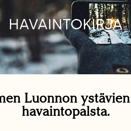
HAVAINTOKIRJA
en Luonnon ystävie
havaintopalsta.