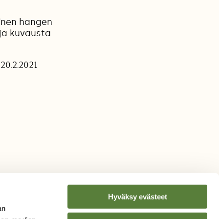
uinen hangen
 ja kuvausta
 20.2.2021
Hyväksy evästeet
an