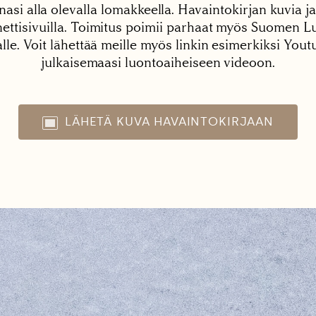
nasi alla olevalla lomakkeella. Havaintokirjan kuvia ja
tisivuilla. Toimitus poimii parhaat myös Suomen Lu
alle. Voit lähettää meille myös linkin esimerkiksi You
julkaisemaasi luontoaiheiseen videoon.
LÄHETÄ KUVA HAVAINTOKIRJAAN