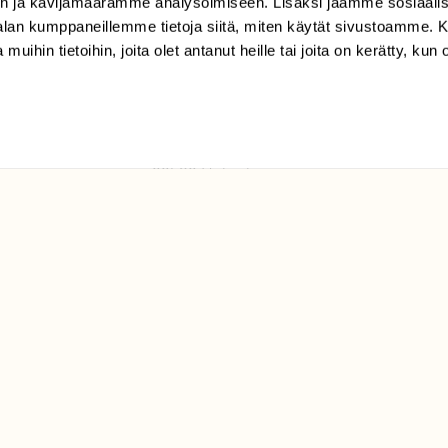
n ja kävijämäärämme analysoimiseen. Lisäksi jaamme sosiaali
tilaajapalvelu@sll.fi
-alan kumppaneillemme tietoja siitä, miten käytät sivustoamme
 muihin tietoihin, joita olet antanut heille tai joita on kerätty, kun 
(09) 228 08 210 (arkisin
klo 9-15)
Suomen
Luonto/tilaajapalvelu
Sörnäistenkatu 1
00580 Helsinki
ELU­
YHTEYSTIEDOT
ntaja on
Palautelomake
Yhteystiedot
palaute@suomenluonto.fi
Suomen Luonto
Sörnäistenkatu 1
00580 Helsinki
Mediatiedot