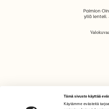
Paimion Oin
yllä lentel
Valokuvaa
Tämä sivusto käyttää eväs
Käytämme evästeitä tarjoa
LEHTI