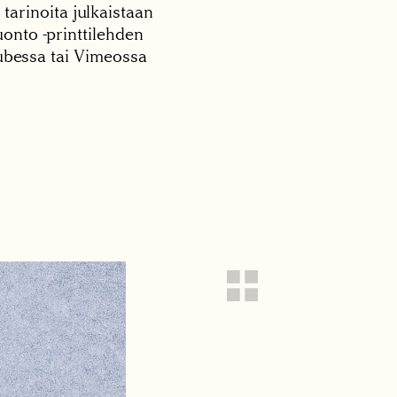
 tarinoita julkaistaan
onto -printtilehden
tubessa tai Vimeossa