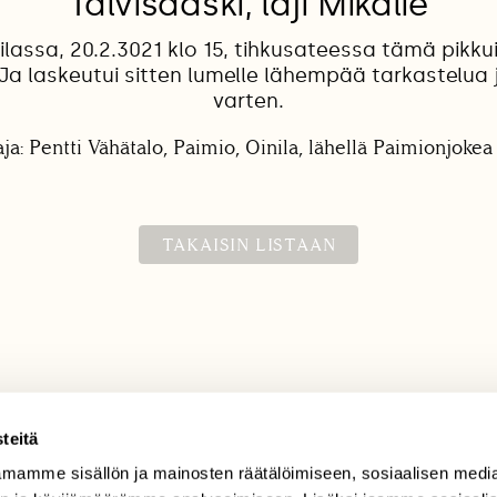
Talvisääski, laji Mikälie
ilassa, 20.2.3021 klo 15, tihkusateessa tämä pikk
i. Ja laskeutui sitten lumelle lähempää tarkastelua
varten.
ja: Pentti Vähätalo, Paimio, Oinila, lähellä Paimionjokea
TAKAISIN LISTAAN
teitä
mamme sisällön ja mainosten räätälöimiseen, sosiaalisen medi
TILAAJAPALVELU