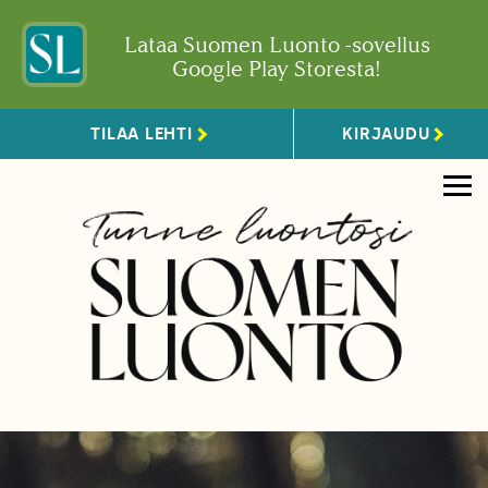
Lataa Suomen Luonto -sovellus
Google Play Storesta!
TILAA LEHTI
KIRJAUDU