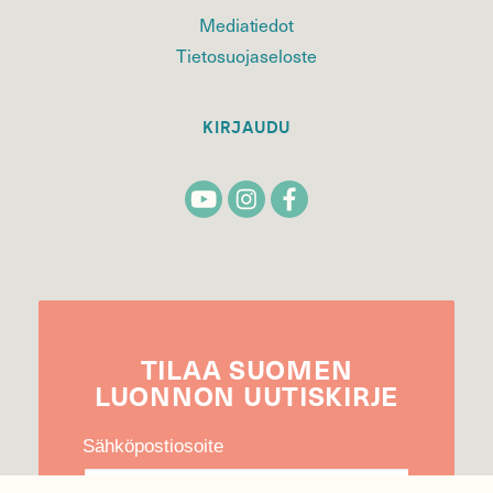
Mediatiedot
Tietosuojaseloste
KIRJAUDU
TILAA
SUOMEN
LUONNON
UUTIS­KIRJE
Sähköpostiosoite