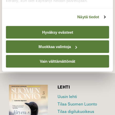
pisaran päässä.
kerätty, kun olet käyttänyt heidän palvelujaan.
Valokuvaaja: Salme Randelin, Tervo, Talluskylä
7.7.2026
Näytä tiedot
Hyväksy evästeet
TAKAISIN LISTAAN
Muokkaa valintoja
Vain välttämättömät
LEHTI
Uusin lehti
Tilaa Suomen Luonto
Tilaa digilukuoikeus