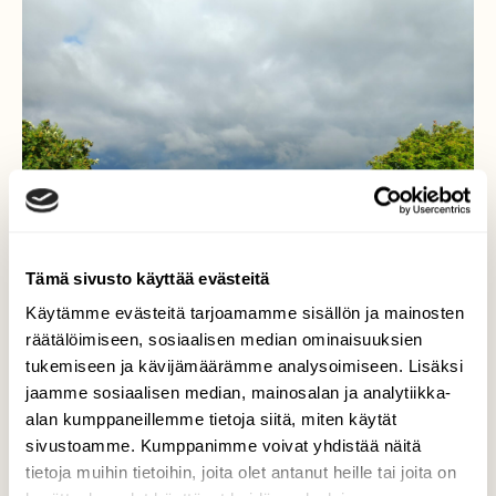
Tämä sivusto käyttää evästeitä
Käytämme evästeitä tarjoamamme sisällön ja mainosten
räätälöimiseen, sosiaalisen median ominaisuuksien
tukemiseen ja kävijämäärämme analysoimiseen. Lisäksi
jaamme sosiaalisen median, mainosalan ja analytiikka-
Tämä taivas, tämä maa☀️
alan kumppaneillemme tietoja siitä, miten käytät
sivustoamme. Kumppanimme voivat yhdistää näitä
Se hetki aamusta, jolloin sade on vain
tietoja muihin tietoihin, joita olet antanut heille tai joita on