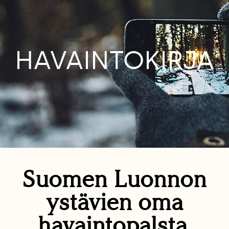
HAVAINTOKIRJA
Suomen Luonnon
ystävien oma
havaintopalsta.