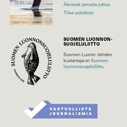
Äänestä parasta juttua
Tilaa uutiskirje
SUOMEN LUONNON­
SUOJELU­LIITTO
Suomen Luonto -lehden
kustantaja on
Suomen
luonnonsuojelu­liitto
.