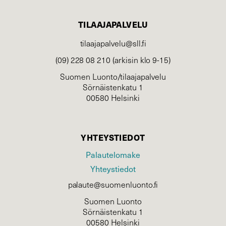
TILAAJAPALVELU
tilaajapalvelu@sll.fi
(09) 228 08 210 (arkisin klo 9-15)
Suomen Luonto/tilaajapalvelu
Sörnäistenkatu 1
00580 Helsinki
YHTEYSTIEDOT
Palautelomake
Yhteystiedot
palaute@suomenluonto.fi
Suomen Luonto
Sörnäistenkatu 1
00580 Helsinki