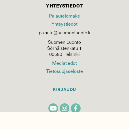
YHTEYSTIEDOT
Palautelomake
Yhteystiedot
palaute@suomenluonto.fi
Suomen Luonto
Sörnäistenkatu 1
00580 Helsinki
Mediatiedot
Tietosuojaseloste
KIRJAUDU