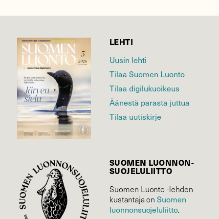
LEHTI
Uusin lehti
Tilaa Suomen Luonto
Tilaa digilukuoikeus
Äänestä parasta juttua
Tilaa uutiskirje
SUOMEN LUONNON­
SUOJELU­LIITTO
Suomen Luonto -lehden
Suomen
kustantaja on
luonnonsuojelu­liitto
.