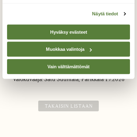
Näytä tiedot
Hyväksy evästeet
Muokkaa valintoja
Lehtomaitikka
Upeanvärinen kukinto
Vain välttämättömät
Valokuvaaja: Satu Suuntala, Parikkala 1.7.2026
TAKAISIN LISTAAN