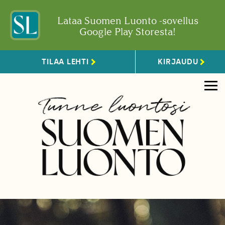
Lataa Suomen Luonto -sovellus
Google Play Storesta!
TILAA LEHTI
KIRJAUDU