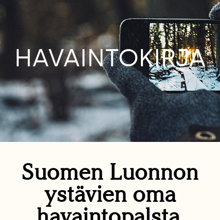
HAVAINTOKIRJA
Suomen Luonnon
ystävien oma
havaintopalsta.