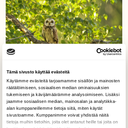
Tämä sivusto käyttää evästeitä
Käytämme evästeitä tarjoamamme sisällön ja mainosten
räätälöimiseen, sosiaalisen median ominaisuuksien
tukemiseen ja kävijämäärämme analysoimiseen. Lisäksi
SUOPÖLLÖ
jaamme sosiaalisen median, mainosalan ja analytiikka-
alan kumppaneillemme tietoja siitä, miten käytät
Hetki Suopöllö "kuiskaajana" Kesäkoivun
sivustoamme. Kumppanimme voivat yhdistää näitä
katveessa hyvä piilopaikka
tietoja muihin tietoihin, joita olet antanut heille tai joita on