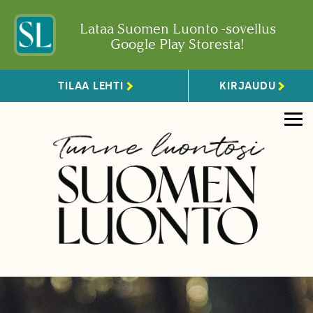
Lataa Suomen Luonto -sovellus
Google Play Storesta!
TILAA LEHTI
KIRJAUDU