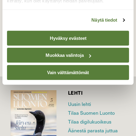
kerätty, kun olet käyttänyt heidän palvelujaan.
Valokuvaaja: Maija Savolainen, Nurmes Saramo
0707.2026
Näytä tiedot
TAKAISIN LISTAAN
Hyväksy evästeet
Muokkaa valintoja
Vain välttämättömät
LEHTI
Uusin lehti
Tilaa Suomen Luonto
Tilaa digilukuoikeus
Äänestä parasta juttua