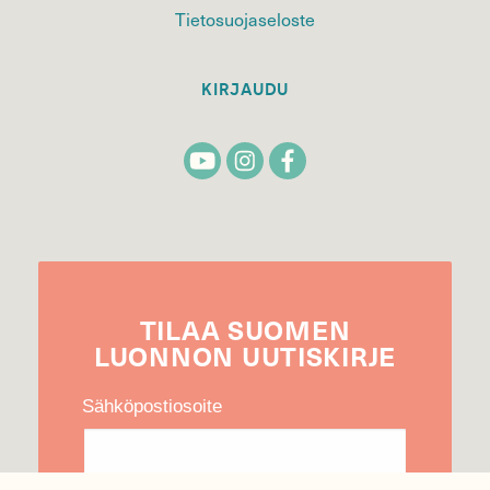
Tietosuojaseloste
KIRJAUDU
TILAA
SUOMEN
LUONNON
UUTIS­KIRJE
Sähköpostiosoite