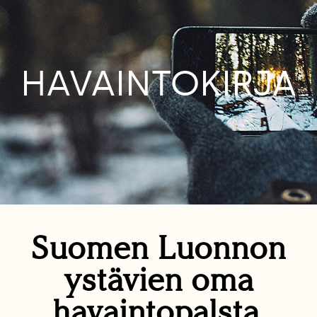
HAVAINTOKIRJA
Suomen Luonnon
ystävien oma
havaintopalsta.