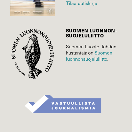
Tilaa uutiskirje
SUOMEN LUONNON­
SUOJELU­LIITTO
Suomen Luonto -lehden
Suomen
kustantaja on
luonnonsuojelu­liitto
.