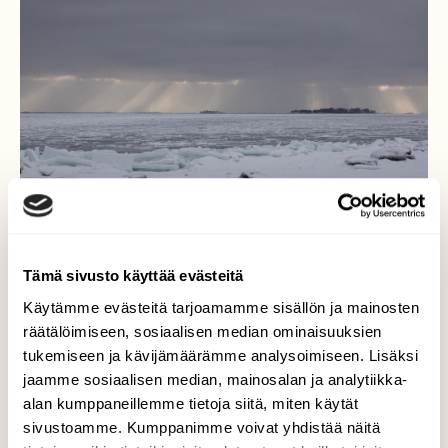
Tämä sivusto käyttää evästeitä
Tammikuinen merimaisema
Käytämme evästeitä tarjoamamme sisällön ja mainosten
räätälöimiseen, sosiaalisen median ominaisuuksien
Kävelin tammikuisena iltapäivänä
tukemiseen ja kävijämäärämme analysoimiseen. Lisäksi
merenrannalle. Meri oli jäätymässä ja
jaamme sosiaalisen median, mainosalan ja analytiikka-
rannalle oli kasautunut jäätä. Pilviverhon
alan kumppaneillemme tietoja siitä, miten käytät
raoista horisonttiin osuvat auringonsäteen
sivustoamme. Kumppanimme voivat yhdistää näitä
tekivät maisemasta todella kauniin.