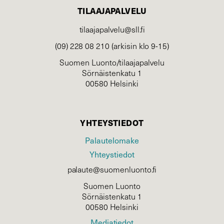
TILAAJAPALVELU
tilaajapalvelu@sll.fi
(09) 228 08 210 (arkisin klo 9-15)
Suomen Luonto/tilaajapalvelu
Sörnäistenkatu 1
00580 Helsinki
YHTEYSTIEDOT
Palautelomake
Yhteystiedot
palaute@suomenluonto.fi
Suomen Luonto
Sörnäistenkatu 1
00580 Helsinki
Mediatiedot