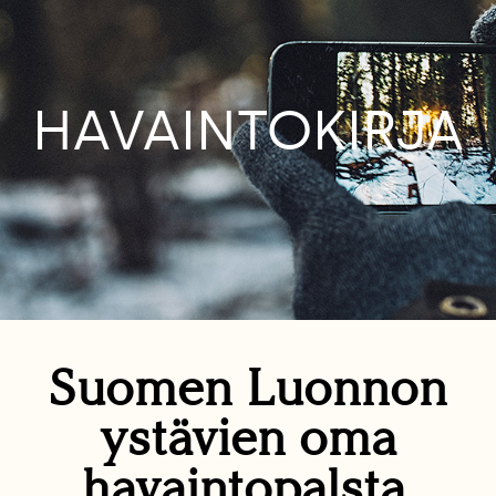
HAVAINTOKIRJA
Suomen Luonnon
ystävien oma
havaintopalsta.