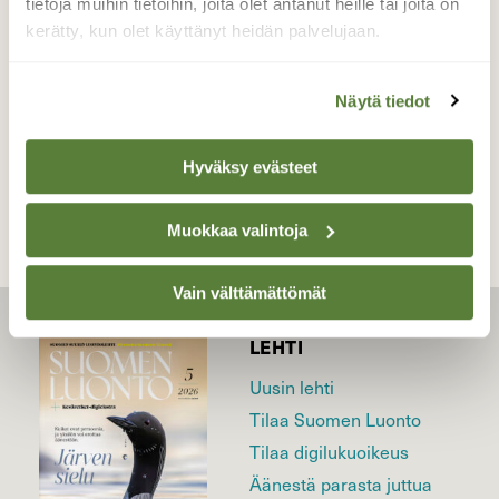
tietoja muihin tietoihin, joita olet antanut heille tai joita on
kerätty, kun olet käyttänyt heidän palvelujaan.
Valokuvaaja: Jenna Pitkänen, Helsinki 22.1.2026
Näytä tiedot
TAKAISIN LISTAAN
Hyväksy evästeet
Muokkaa valintoja
Vain välttämättömät
LEHTI
Uusin lehti
Tilaa Suomen Luonto
Tilaa digilukuoikeus
Äänestä parasta juttua