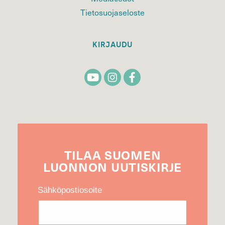
Tietosuojaseloste
KIRJAUDU
TILAA
SUOMEN
LUONNON
UUTIS­KIRJE
Sähköpostiosoite