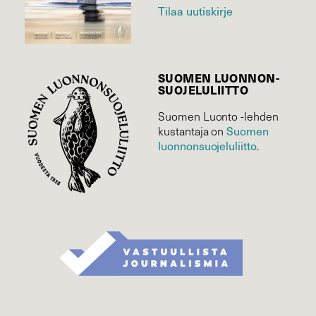
Tilaa uutiskirje
SUOMEN LUONNON­
SUOJELU­LIITTO
Suomen Luonto -lehden
Suomen
kustantaja on
luonnonsuojelu­liitto
.