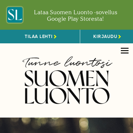
Lataa Suomen Luonto -sovellus
Google Play Storesta!
TILAA LEHTI
KIRJAUDU