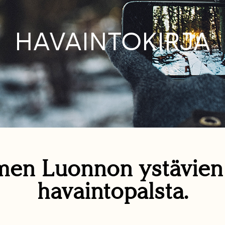
HAVAINTOKIRJA
en Luonnon ystävie
havaintopalsta.