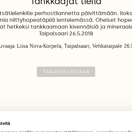
Tankkaajat tiellä
sätielenkille perhostilannetta päivittämään. Iloks
ia niittyhopeatäpliä lentelemässä. Oheiset hope
at hetkeksi tankkaamaan kivennäisiä ja mineraalej
Taipalsaari 26.5.2018
uvaaja: Liisa Niiva-Korpela, Taipalsaari, Vehkataipale 26.
TAKAISIN LISTAAN
teitä