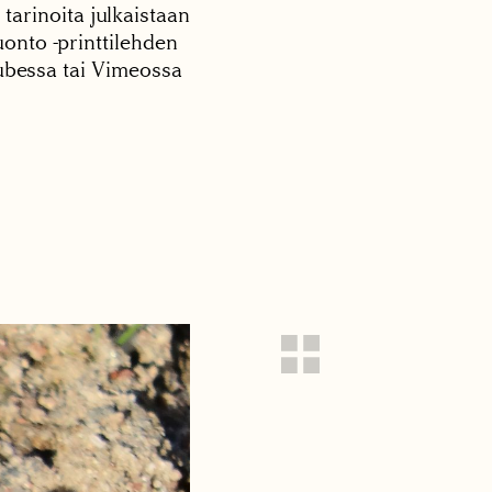
 tarinoita julkaistaan
onto -printtilehden
tubessa tai Vimeossa