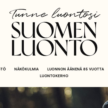
STÖ
NÄKÖKULMIA
LUONNON ÄÄNENÄ 85 VUOTTA
LUONTOKERHO