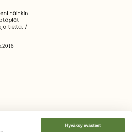
eni näinkin
atäplät
a tieltä. /
5.2018
Hyväksy evästeet