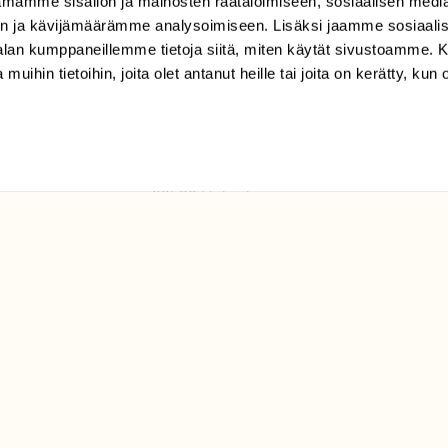
mamme sisällön ja mainosten räätälöimiseen, sosiaalisen medi
TILAAJAPALVELU
n ja kävijämäärämme analysoimiseen. Lisäksi jaamme sosiaali
tilaajapalvelu@sll.fi
-alan kumppaneillemme tietoja siitä, miten käytät sivustoamme
 muihin tietoihin, joita olet antanut heille tai joita on kerätty, kun 
(09) 228 08 210 (arkisin
klo 9-15)
Suomen
Luonto/tilaajapalvelu
Sörnäistenkatu 1
00580 Helsinki
ELU­
YHTEYSTIEDOT
ntaja on
Palautelomake
Yhteystiedot
palaute@suomenluonto.fi
Suomen Luonto
Sörnäistenkatu 1
00580 Helsinki