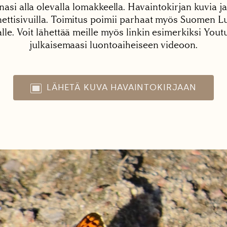
nasi alla olevalla lomakkeella. Havaintokirjan kuvia ja
tisivuilla. Toimitus poimii parhaat myös Suomen Lu
alle. Voit lähettää meille myös linkin esimerkiksi You
julkaisemaasi luontoaiheiseen videoon.
LÄHETÄ KUVA HAVAINTOKIRJAAN