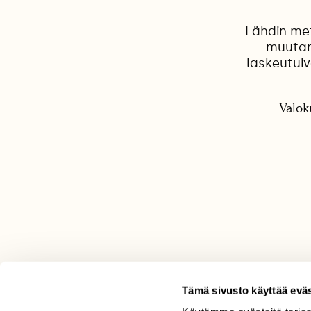
Lähdin met
muutam
laskeutuiv
Valok
Tämä sivusto käyttää eväs