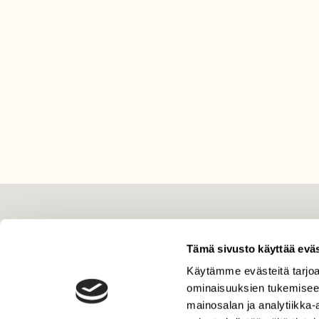
LEHTI
Tämä sivusto käyttää eväs
Uusin lehti
Tilaa Suomen Luonto
Käytämme evästeitä tarjoa
ominaisuuksien tukemisee
Tilaa digilukuoikeus
mainosalan ja analytiikka
Äänestä parasta juttua