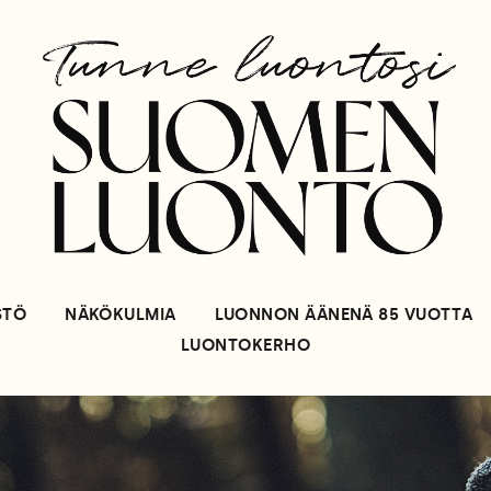
STÖ
NÄKÖKULMIA
LUONNON ÄÄNENÄ 85 VUOTTA
LUONTOKERHO