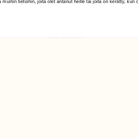
 muihin tietoihin, joita olet antanut heille tai joita on kerätty, kun 
Luonto/tilaajapalvelu
Sörnäistenkatu 1
00580 Helsinki
ELU­
YHTEYSTIEDOT
ntaja on
Palautelomake
Yhteystiedot
palaute@suomenluonto.fi
Suomen Luonto
Sörnäistenkatu 1
00580 Helsinki
Mediatiedot
Tietosuojaseloste
KIRJAUDU