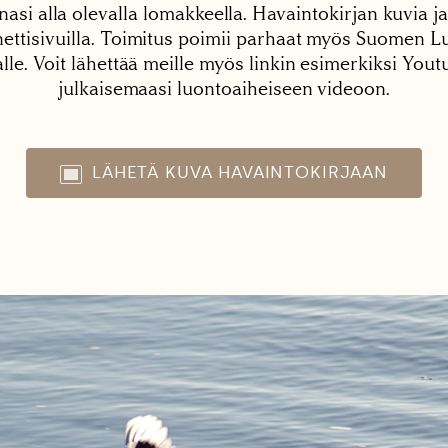
nasi alla olevalla lomakkeella. Havaintokirjan kuvia ja
tisivuilla. Toimitus poimii parhaat myös Suomen Lu
alle. Voit lähettää meille myös linkin esimerkiksi You
julkaisemaasi luontoaiheiseen videoon.
LÄHETÄ KUVA HAVAINTOKIRJAAN