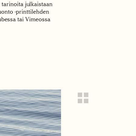
 tarinoita julkaistaan
onto -printtilehden
tubessa tai Vimeossa