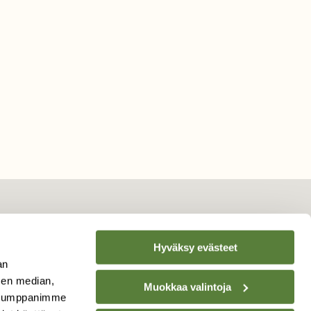
Hyväksy evästeet
TILAA
SUOMEN
an
LUONNON
UUTIS­KIRJE
sen median,
Muokkaa valintoja
. Kumppanimme
Sähköpostiosoite