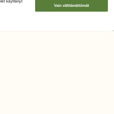
olet käyttänyt
Vain välttämättömät
Hyväksyn tietojeni käytön
uutiskirjeen lähettämiseen
Tietosuojaseloste