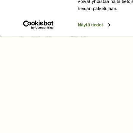
voivat yhdistää näitä tietoja
Tilaa uutiskirje
heidän palvelujaan.
Näytä tiedot
SUOMEN LUONNON­SUOJ
LIITTO
Suomen Luonto -lehden kusta
Suomen luonnonsuojelu­liitto
.