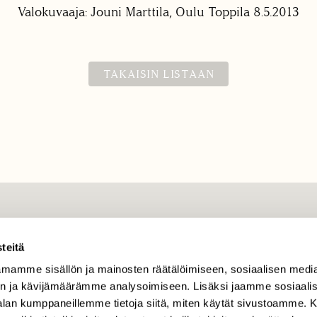
Valokuvaaja: Jouni Marttila, Oulu Toppila 8.5.2013
TAKAISIN LISTAAN
TILAAJAPALVELU
teitä
tilaajapalvelu@sll.fi
mamme sisällön ja mainosten räätälöimiseen, sosiaalisen medi
(09) 228 08 210 (arkisin
n ja kävijämäärämme analysoimiseen. Lisäksi jaamme sosiaali
klo 9-15)
-alan kumppaneillemme tietoja siitä, miten käytät sivustoamme
Suomen