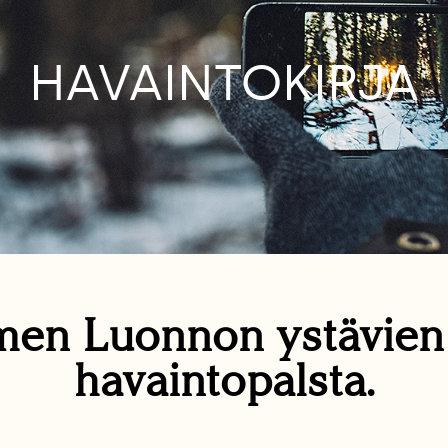
HAVAINTOKIRJA
en Luonnon ystävie
havaintopalsta.