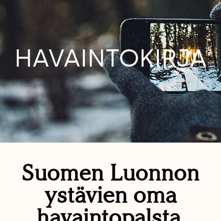
HAVAINTOKIRJA
Suomen Luonnon
ystävien oma
havaintopalsta.