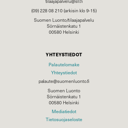
tilaajapalvelu@sll.fi
(09) 228 08 210 (arkisin klo 9-15)
Suomen Luonto/tilaajapalvelu
Sörnäistenkatu 1
00580 Helsinki
YHTEYSTIEDOT
Palautelomake
Yhteystiedot
palaute@suomenluonto.fi
Suomen Luonto
Sörnäistenkatu 1
00580 Helsinki
Mediatiedot
Tietosuojaseloste