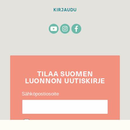
KIRJAUDU
TILAA
SUOMEN
LUONNON
UUTIS­KIRJE
Sähköpostiosoite
Hyväksyn tietojeni käytön uutiskirjeen
lähettämiseen