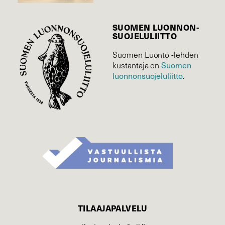
SUOMEN LUONNON­
SUOJELU­LIITTO
Suomen Luonto -lehden
Suomen
kustantaja on
luonnonsuojelu­liitto
.
TILAAJAPALVELU