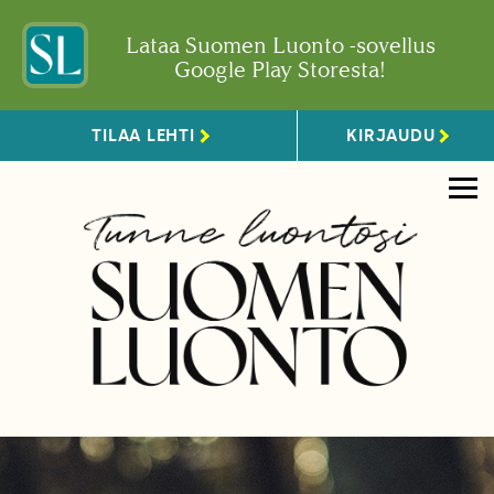
Lataa Suomen Luonto -sovellus
Google Play Storesta!
TILAA LEHTI
KIRJAUDU