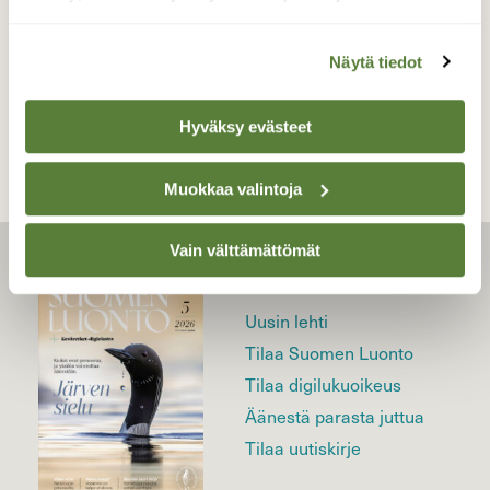
Näytä tiedot
TAKAISIN LISTAAN
Hyväksy evästeet
Muokkaa valintoja
Vain välttämättömät
LEHTI
Uusin lehti
Tilaa Suomen Luonto
Tilaa digilukuoikeus
Äänestä parasta juttua
Tilaa uutiskirje