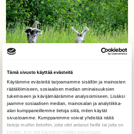
Tämä sivusto käyttää evästeitä
Käytämme evästeitä tarjoamamme sisällön ja mainosten
räätälöimiseen, sosiaalisen median ominaisuuksien
Tanssia aamupellolla
tukemiseen ja kävijämäärämme analysoimiseen. Lisäksi
jaamme sosiaalisen median, mainosalan ja analytiikka-
Kurjenpoikaset tanssivat kostealla
alan kumppaneillemme tietoja siitä, miten käytät
pellolla,sadeyön jälkeen
sivustoamme. Kumppanimme voivat yhdistää näitä
tietoja muihin tietoihin, joita olet antanut heille tai joita on
Valokuvaaja: sirpa jyske, Virrat Rantakunta 3.7-20
kerätty, kun olet käyttänyt heidän palvelujaan.