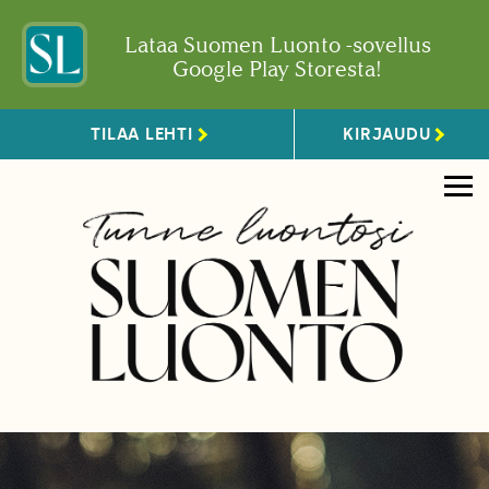
Lataa Suomen Luonto -sovellus
Google Play Storesta!
TILAA LEHTI
KIRJAUDU