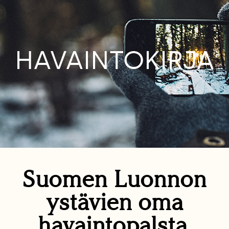
HAVAINTOKIRJA
Suomen Luonnon
ystävien oma
havaintopalsta.