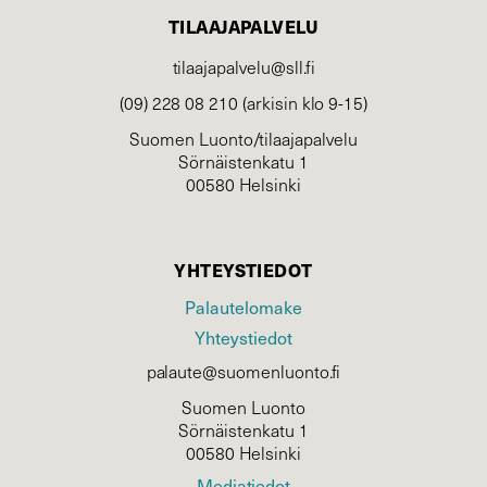
TILAAJAPALVELU
tilaajapalvelu@sll.fi
(09) 228 08 210 (arkisin klo 9-15)
Suomen Luonto/tilaajapalvelu
Sörnäistenkatu 1
00580 Helsinki
YHTEYSTIEDOT
Palautelomake
Yhteystiedot
palaute@suomenluonto.fi
Suomen Luonto
Sörnäistenkatu 1
00580 Helsinki
Mediatiedot