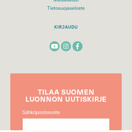
Tietosuojaseloste
KIRJAUDU
TILAA
SUOMEN
LUONNON
UUTIS­KIRJE
Sähköpostiosoite