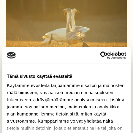
Tämä sivusto käyttää evästeitä
Käytämme evästeitä tarjoamamme sisällön ja mainosten
räätälöimiseen, sosiaalisen median ominaisuuksien
tukemiseen ja kävijämäärämme analysoimiseen. Lisäksi
Tanssin askelia kultaisella
jaamme sosiaalisen median, mainosalan ja analytiikka-
pellolla
alan kumppaneillemme tietoja siitä, miten käytät
sivustoamme. Kumppanimme voivat yhdistää näitä
Vasta-auringossa laulujoutsenten tanssi
tietoja muihin tietoihin, joita olet antanut heille tai joita on
näytti niin kauniille,että sitä oli ilo seurata!