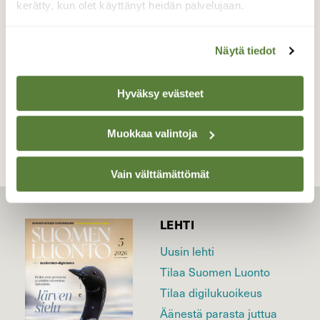
kerätty, kun olet käyttänyt heidän palvelujaan.
Valokuvaaja: sirpa jyske, Virrat 1.11-10
Näytä tiedot
TAKAISIN LISTAAN
Hyväksy evästeet
Muokkaa valintoja
Vain välttämättömät
LEHTI
Uusin lehti
Tilaa Suomen Luonto
Tilaa digilukuoikeus
Äänestä parasta juttua