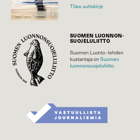
Tilaa uutiskirje
SUOMEN LUONNON­
SUOJELU­LIITTO
Suomen Luonto -lehden
kustantaja on
Suomen
luonnonsuojelu­liitto
.