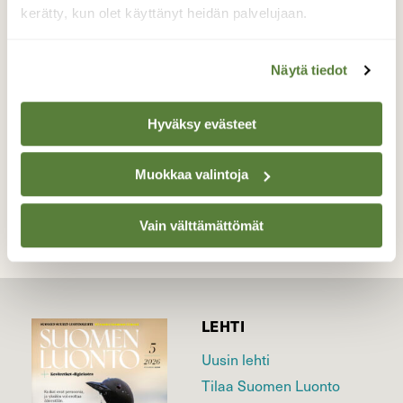
Höytiäisellä. Illalla oli jo -4, pärskeet
kerätty, kun olet käyttänyt heidän palvelujaan.
jäätyivät komeiksi nauhoiksi rantapuihin
Valokuvaaja: Tiina Rautava, Höytiäinen,
Näytä tiedot
Kontioniemi 4.1.2016
Hyväksy evästeet
TAKAISIN LISTAAN
Muokkaa valintoja
Vain välttämättömät
LEHTI
Uusin lehti
Tilaa Suomen Luonto