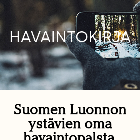
HAVAINTOKIRJA
Suomen Luonnon
ystävien oma
havaintopalsta.