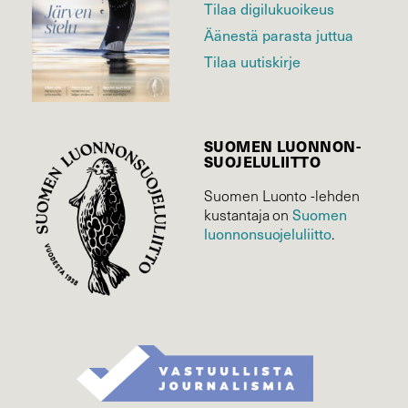
Tilaa digilukuoikeus
Äänestä parasta juttua
Tilaa uutiskirje
SUOMEN LUONNON­
SUOJELU­LIITTO
Suomen Luonto -lehden
kustantaja on
Suomen
luonnonsuojelu­liitto
.