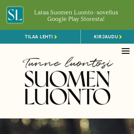
Lataa Suomen Luonto -sovellus
Google Play Storesta!
TILAA LEHTI
KIRJAUDU