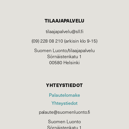
TILAAJAPALVELU
tilaajapalvelu@sll.fi
(09) 228 08 210 (arkisin klo 9-15)
Suomen Luonto/tilaajapalvelu
Sörnäistenkatu 1
00580 Helsinki
YHTEYSTIEDOT
Palautelomake
Yhteystiedot
palaute@suomenluonto.fi
Suomen Luonto
Sörnäistenkatu 1