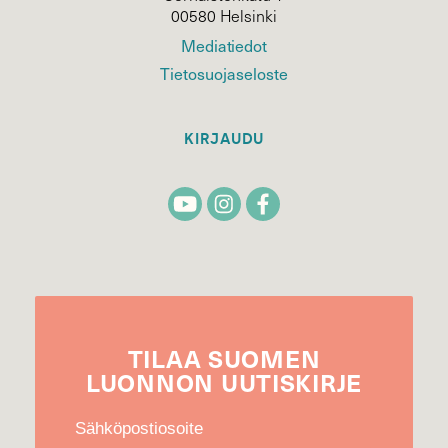
00580 Helsinki
Mediatiedot
Tietosuojaseloste
KIRJAUDU
TILAA
SUOMEN
LUONNON
UUTIS­KIRJE
Sähköpostiosoite