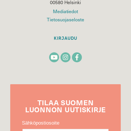
00580 Helsinki
Mediatiedot
Tietosuojaseloste
KIRJAUDU
TILAA
SUOMEN
LUONNON
UUTIS­KIRJE
Sähköpostiosoite