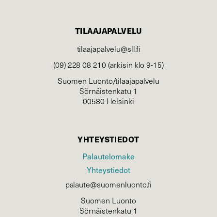
TILAAJAPALVELU
tilaajapalvelu@sll.fi
(09) 228 08 210 (arkisin klo 9-15)
Suomen Luonto/tilaajapalvelu
Sörnäistenkatu 1
00580 Helsinki
YHTEYSTIEDOT
Palautelomake
Yhteystiedot
palaute@suomenluonto.fi
Suomen Luonto
Sörnäistenkatu 1