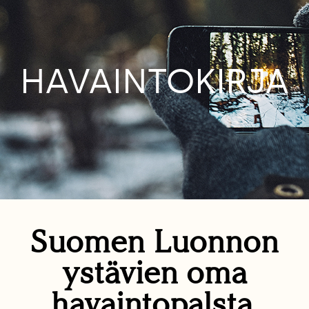
HAVAINTOKIRJA
Suomen Luonnon
ystävien oma
havaintopalsta.