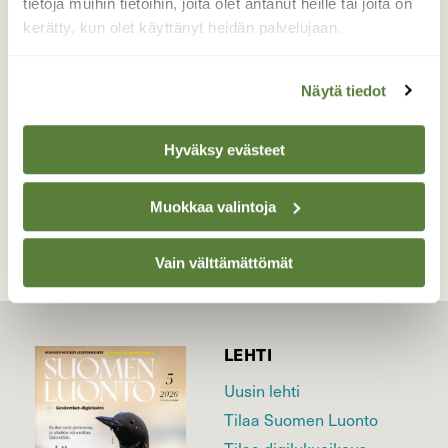
tietoja muihin tietoihin, joita olet antanut heille tai joita on
perhosella ei ollut siipiä. Kohta siihen lensi
kerätty, kun olet käyttänyt heidän palvelujaan.
koiras ja sen jälkeen naaras alkoi munia.
Valokuvaaja: Kalle Asikainen, Iisalmi 22.8.2016
Näytä tiedot
Hyväksy evästeet
TAKAISIN LISTAAN
Muokkaa valintoja
Vain välttämättömät
LEHTI
Uusin lehti
Tilaa Suomen Luonto
Tilaa digilukuoikeus