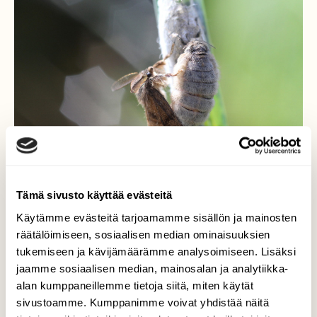
Tämä sivusto käyttää evästeitä
Käytämme evästeitä tarjoamamme sisällön ja mainosten
räätälöimiseen, sosiaalisen median ominaisuuksien
Täplätupsukas
tukemiseen ja kävijämäärämme analysoimiseen. Lisäksi
jaamme sosiaalisen median, mainosalan ja analytiikka-
Huomasin mökillä, rannassa, että perhonen
alan kumppaneillemme tietoja siitä, miten käytät
oli tullut kotelostaan. Kävin vähän ajan
sivustoamme. Kumppanimme voivat yhdistää näitä
päästä katsomassa ja huomasin että