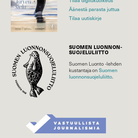
Äänestä parasta juttua
Tilaa uutiskirje
SUOMEN LUONNON­
SUOJELU­LIITTO
Suomen Luonto -lehden
Suomen
kustantaja on
luonnonsuojelu­liitto
.