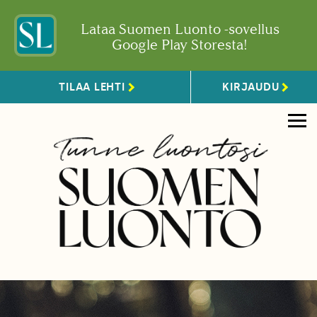
Lataa Suomen Luonto -sovellus
Google Play Storesta!
TILAA LEHTI
KIRJAUDU