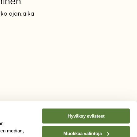
minen
oko ajan,aika
Hyväksy evästeet
an
sen median,
Muokkaa valintoja