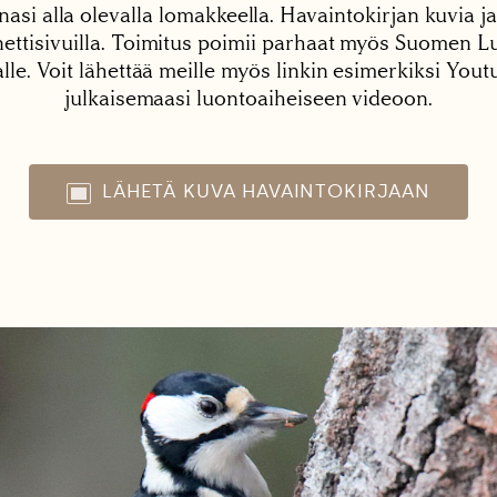
nasi alla olevalla lomakkeella. Havaintokirjan kuvia ja
tisivuilla. Toimitus poimii parhaat myös Suomen Lu
alle. Voit lähettää meille myös linkin esimerkiksi You
julkaisemaasi luontoaiheiseen videoon.
LÄHETÄ KUVA HAVAINTOKIRJAAN