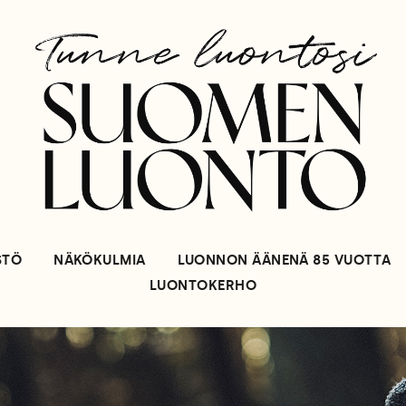
STÖ
NÄKÖKULMIA
LUONNON ÄÄNENÄ 85 VUOTTA
LUONTOKERHO