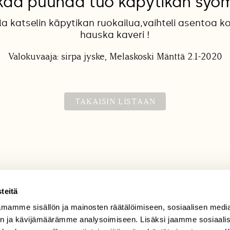
kaa puuhaa tuo käpytikan syö
a katselin käpytikan ruokailua,vaihteli asentoa k
hauska kaveri !
Valokuvaaja: sirpa jyske, Melaskoski Mänttä 2.1-2020
TAKAISIN LISTAAN
teitä
mamme sisällön ja mainosten räätälöimiseen, sosiaalisen medi
TILAAJAPALVELU
n ja kävijämäärämme analysoimiseen. Lisäksi jaamme sosiaali
tilaajapalvelu@sll.fi