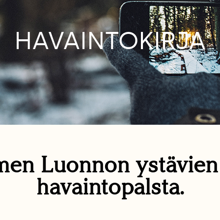
HAVAINTOKIRJA
en Luonnon ystävie
havaintopalsta.