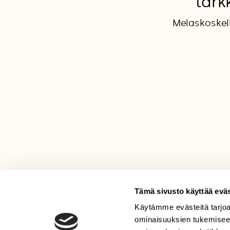
tark
Melaskoskell
Tämä sivusto käyttää eväs
Käytämme evästeitä tarjoa
LEHTI
ominaisuuksien tukemisee
Uusin lehti