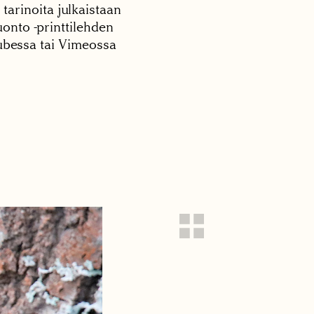
 tarinoita julkaistaan
onto -printtilehden
tubessa tai Vimeossa