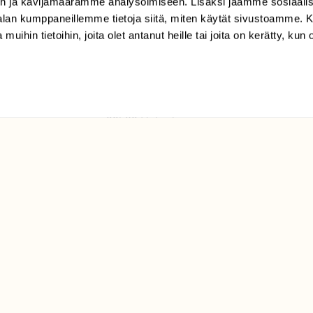
n ja kävijämäärämme analysoimiseen. Lisäksi jaamme sosiaali
tilaajapalvelu@sll.fi
-alan kumppaneillemme tietoja siitä, miten käytät sivustoamme
 muihin tietoihin, joita olet antanut heille tai joita on kerätty, kun 
(09) 228 08 210 (arkisin
klo 9-15)
Suomen
Luonto/tilaajapalvelu
Sörnäistenkatu 1
00580 Helsinki
ELU­
YHTEYSTIEDOT
ntaja on
Palautelomake
Yhteystiedot
palaute@suomenluonto.fi
Suomen Luonto
Sörnäistenkatu 1
00580 Helsinki
Mediatiedot