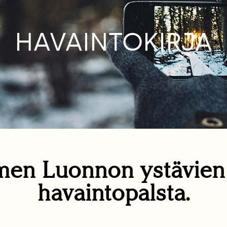
HAVAINTOKIRJA
en Luonnon ystävie
havaintopalsta.