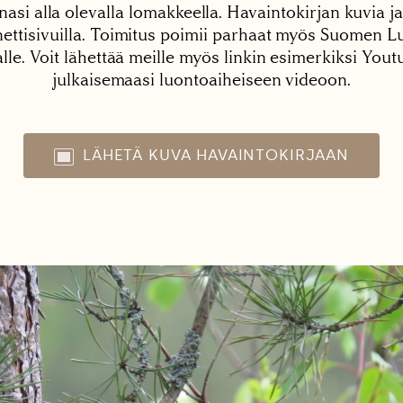
nasi alla olevalla lomakkeella. Havaintokirjan kuvia ja
tisivuilla. Toimitus poimii parhaat myös Suomen Lu
alle. Voit lähettää meille myös linkin esimerkiksi You
julkaisemaasi luontoaiheiseen videoon.
LÄHETÄ KUVA HAVAINTOKIRJAAN