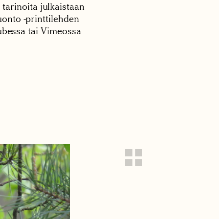
 tarinoita julkaistaan
onto -printtilehden
tubessa tai Vimeossa