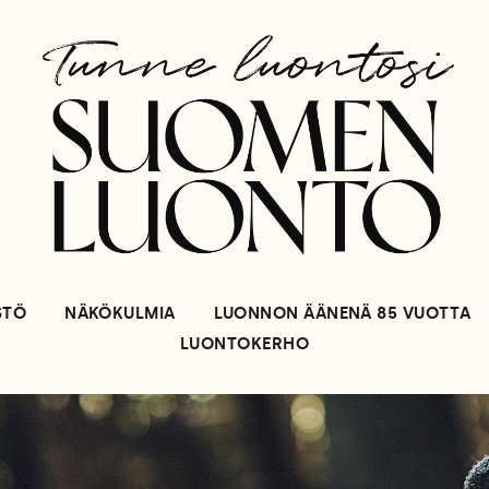
STÖ
NÄKÖKULMIA
LUONNON ÄÄNENÄ 85 VUOTTA
LUONTOKERHO