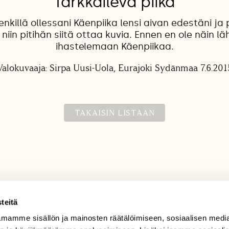
Tarkkaileva piika
nkillä ollessani Käenpiika lensi aivan edestäni ja
niin pitihän siitä ottaa kuvia. Ennen en ole näin l
ihastelemaan Käenpiikaa.
Valokuvaaja: Sirpa Uusi-Uola, Eurajoki Sydänmaa 7.6.201
TAKAISIN LISTAAN
teitä
mamme sisällön ja mainosten räätälöimiseen, sosiaalisen medi
TILAAJAPALVELU