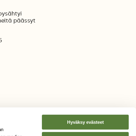
 pysähtyi
äheltä päässyt
5
Hyväksy evästeet
an