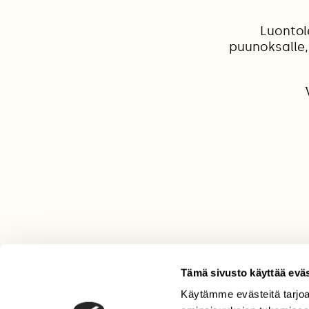
Luontole
puunoksalle, 
Tämä sivusto käyttää eväs
Käytämme evästeitä tarjoa
LEHTI