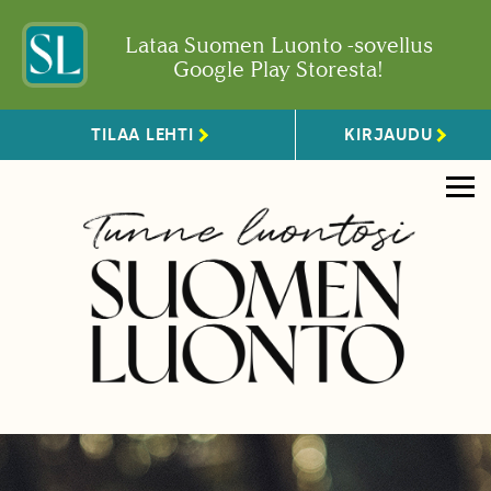
Lataa Suomen Luonto -sovellus
Google Play Storesta!
TILAA LEHTI
KIRJAUDU