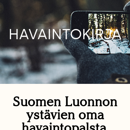
HAVAINTOKIRJA
Suomen Luonnon
ystävien oma
havaintopalsta.