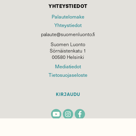
YHTEYSTIEDOT
Palautelomake
Yhteystiedot
palaute@suomenluonto.fi
Suomen Luonto
Sörnäistenkatu 1
00580 Helsinki
Mediatiedot
Tietosuojaseloste
KIRJAUDU