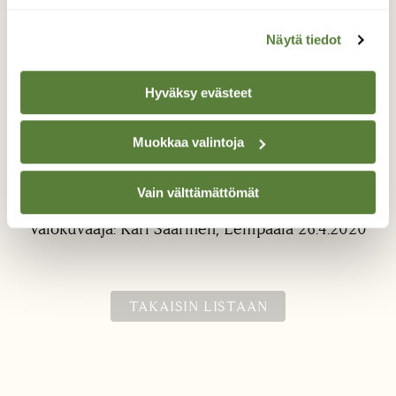
Näytä tiedot
Hyväksy evästeet
Muokkaa valintoja
Tarkkailija
Tuleekohan se kesä ?
Vain välttämättömät
Valokuvaaja: Kari Saarinen, Lempäälä 26.4.2020
TAKAISIN LISTAAN