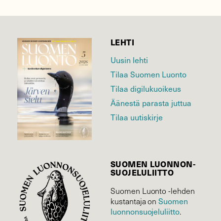
LEHTI
Uusin lehti
Tilaa Suomen Luonto
Tilaa digilukuoikeus
Äänestä parasta juttua
Tilaa uutiskirje
SUOMEN LUONNON­
SUOJELU­LIITTO
Suomen Luonto -lehden
Suomen
kustantaja on
luonnonsuojelu­liitto
.