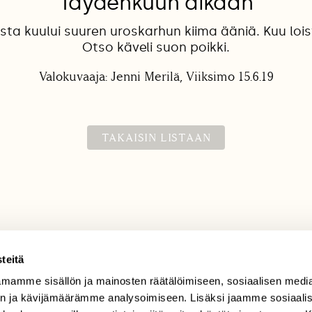
Täydenkuun aikaan
ta kuului suuren uroskarhun kiima ääniä. Kuu loist
Otso käveli suon poikki.
Valokuvaaja: Jenni Merilä, Viiksimo 15.6.19
TAKAISIN LISTAAN
teitä
mamme sisällön ja mainosten räätälöimiseen, sosiaalisen medi
TILAAJAPALVELU
n ja kävijämäärämme analysoimiseen. Lisäksi jaamme sosiaali
tilaajapalvelu@sll.fi