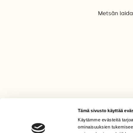
Metsän laidas
Tämä sivusto käyttää eväs
Käytämme evästeitä tarjoa
LEHTI
ominaisuuksien tukemisee
Uusin lehti