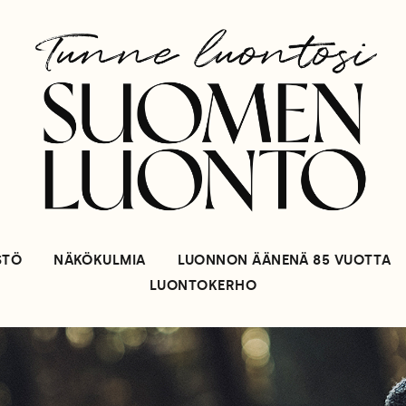
STÖ
NÄKÖKULMIA
LUONNON ÄÄNENÄ 85 VUOTTA
LUONTOKERHO