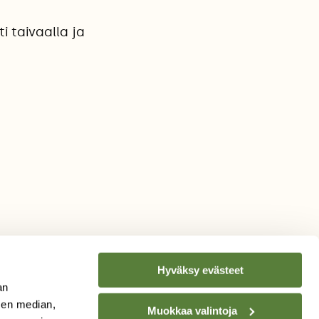
i taivaalla ja
Hyväksy evästeet
an
sen median,
Muokkaa valintoja