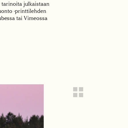
 tarinoita julkaistaan
onto -printtilehden
tubessa tai Vimeossa