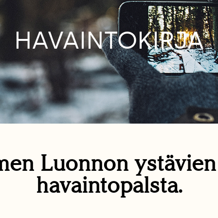
HAVAINTOKIRJA
en Luonnon ystävie
havaintopalsta.