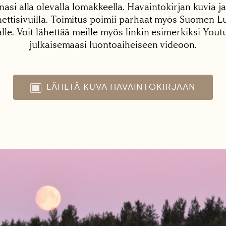
nasi alla olevalla lomakkeella. Havaintokirjan kuvia ja
tisivuilla. Toimitus poimii parhaat myös Suomen Lu
alle. Voit lähettää meille myös linkin esimerkiksi You
julkaisemaasi luontoaiheiseen videoon.
LÄHETÄ KUVA HAVAINTOKIRJAAN