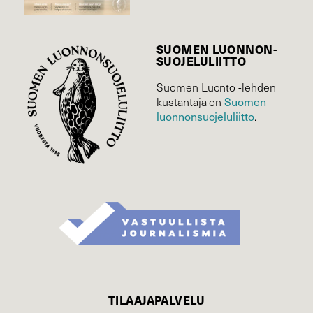
SUOMEN LUONNON­
SUOJELU­LIITTO
Suomen Luonto -lehden
Suomen
kustantaja on
luonnonsuojelu­liitto
.
TILAAJAPALVELU