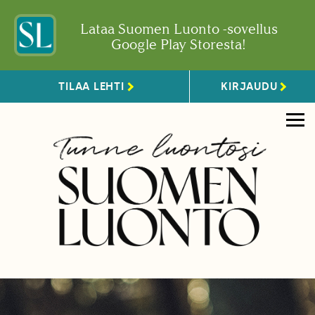
Lataa Suomen Luonto -sovellus
Google Play Storesta!
TILAA LEHTI
KIRJAUDU