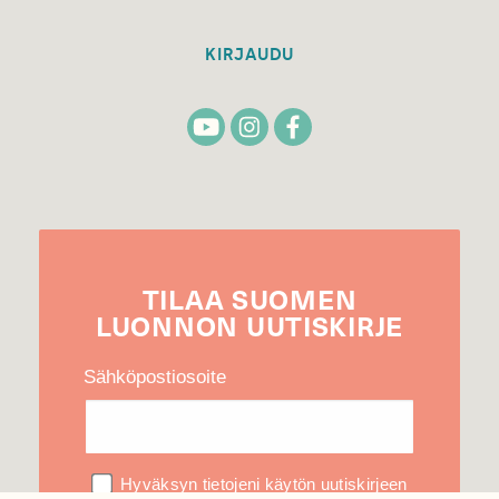
KIRJAUDU
TILAA
SUOMEN
LUONNON
UUTIS­KIRJE
Sähköpostiosoite
Hyväksyn tietojeni käytön uutiskirjeen