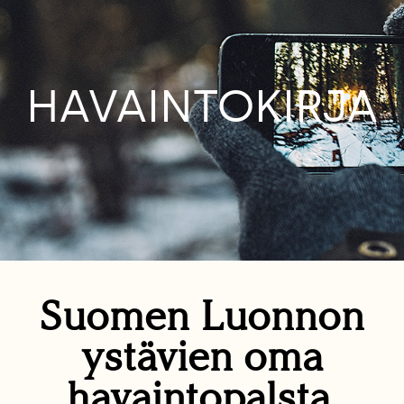
HAVAINTOKIRJA
Suomen Luonnon
ystävien oma
havaintopalsta.