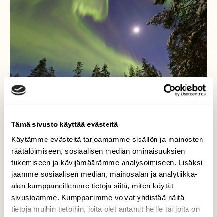
Tämä sivusto käyttää evästeitä
Käytämme evästeitä tarjoamamme sisällön ja mainosten
Täysikuu ja revontulten
räätälöimiseen, sosiaalisen median ominaisuuksien
huiskeet
tukemiseen ja kävijämäärämme analysoimiseen. Lisäksi
jaamme sosiaalisen median, mainosalan ja analytiikka-
Upeita revontulia Utajärven Rokuan taivaalla
alan kumppaneillemme tietoja siitä, miten käytät
aamuyöllä 15.1.
sivustoamme. Kumppanimme voivat yhdistää näitä
tietoja muihin tietoihin, joita olet antanut heille tai joita on
Valokuvaaja: Tommi Kujala, Utajärvi 15.1.2022