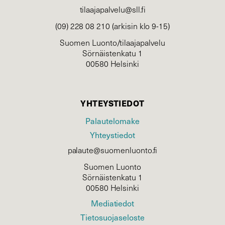
tilaajapalvelu@sll.fi
(09) 228 08 210 (arkisin klo 9-15)
Suomen Luonto/tilaajapalvelu
Sörnäistenkatu 1
00580 Helsinki
YHTEYSTIEDOT
Palautelomake
Yhteystiedot
palaute@suomenluonto.fi
Suomen Luonto
Sörnäistenkatu 1
00580 Helsinki
Mediatiedot
Tietosuojaseloste