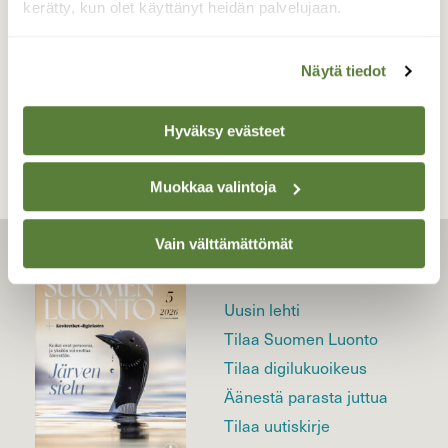
kerätty, kun olet käyttänyt heidän palvelujaan.
Näytä tiedot
TAKAISIN LISTAAN
Hyväksy evästeet
Muokkaa valintoja
Vain välttämättömät
LEHTI
Uusin lehti
Tilaa Suomen Luonto
Tilaa digilukuoikeus
Äänestä parasta juttua
Tilaa uutiskirje