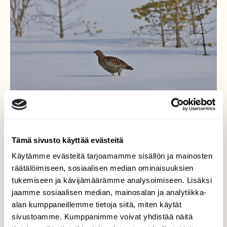
Tämä sivusto käyttää evästeitä
Teeri astelee hangella
Käytämme evästeitä tarjoamamme sisällön ja mainosten
räätälöimiseen, sosiaalisen median ominaisuuksien
Kevät etenee, vaikkakin tänä vuonna
tukemiseen ja kävijämäärämme analysoimiseen. Lisäksi
hitaasti. Teeret kokoontuvat - selvästi on
jaamme sosiaalisen median, mainosalan ja analytiikka-
kevättä jo rinnassa. Tämä teerinaaras
alan kumppaneillemme tietoja siitä, miten käytät
astelee kevään vitivalkoisella uuden lumen
sivustoamme. Kumppanimme voivat yhdistää näitä
hangella kovin määrätietoisin askelin.