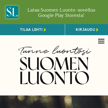
Lataa Suomen Luonto -sovellus
Google Play Storesta!
TILAA LEHTI
KIRJAUDU