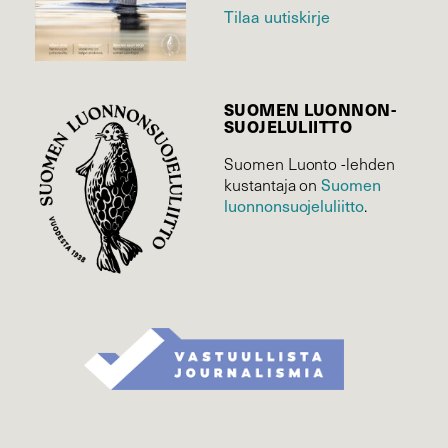
Tilaa uutiskirje
SUOMEN LUONNON­
SUOJELU­LIITTO
Suomen Luonto -lehden
kustantaja on
Suomen
luonnonsuojelu­liitto
.