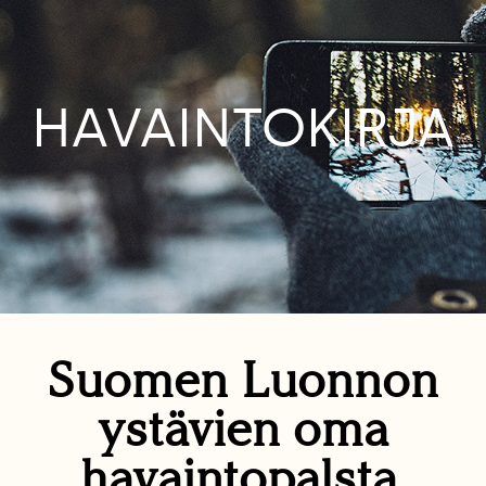
HAVAINTOKIRJA
Suomen Luonnon
ystävien oma
havaintopalsta.