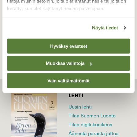
tietoja muihin tietoihin, joita olet antanut heille tai joita on
kerätty, kun olet käyttänyt heidän palvelujaan.
Valokuvaaja: Tommi Kujala, Utajärvi 7.4.2022
Näytä tiedot
TAKAISIN LISTAAN
Hyväksy evästeet
Muokkaa valintoja
Vain välttämättömät
LEHTI
Uusin lehti
Tilaa Suomen Luonto
Tilaa digilukuoikeus
Äänestä parasta juttua