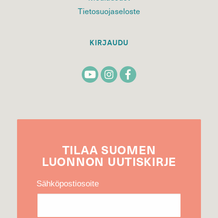
Tietosuojaseloste
KIRJAUDU
TILAA
SUOMEN
LUONNON
UUTIS­KIRJE
Sähköpostiosoite