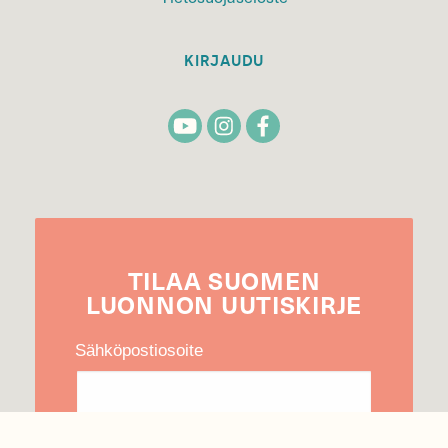
KIRJAUDU
TILAA
SUOMEN
LUONNON
UUTIS­KIRJE
Sähköpostiosoite
Hyväksyn tietojeni käytön uutiskirjeen