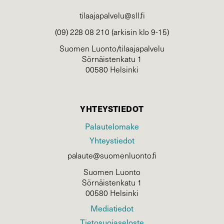
tilaajapalvelu@sll.fi
(09) 228 08 210 (arkisin klo 9-15)
Suomen Luonto/tilaajapalvelu
Sörnäistenkatu 1
00580 Helsinki
YHTEYSTIEDOT
Palautelomake
Yhteystiedot
palaute@suomenluonto.fi
Suomen Luonto
Sörnäistenkatu 1
00580 Helsinki
Mediatiedot
Tietosuojaseloste