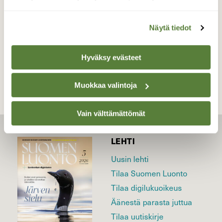
Valokuvaaja: sirpa jyske, Virrat Äijänneva 23.10.21
Näytä tiedot
TAKAISIN LISTAAN
Hyväksy evästeet
Muokkaa valintoja
Vain välttämättömät
LEHTI
Uusin lehti
Tilaa Suomen Luonto
Tilaa digilukuoikeus
Äänestä parasta juttua
Tilaa uutiskirje