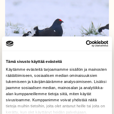
Tämä sivusto käyttää evästeitä
Käytämme evästeitä tarjoamamme sisällön ja mainosten
räätälöimiseen, sosiaalisen median ominaisuuksien
tukemiseen ja kävijämäärämme analysoimiseen. Lisäksi
Teeri ja uusi lumi
jaamme sosiaalisen median, mainosalan ja analytiikka-
alan kumppaneillemme tietoja siitä, miten käytät
Teerikin on saapunut pellolle ihmettelemään
sivustoamme. Kumppanimme voivat yhdistää näitä
ensi lunta!
tietoja muihin tietoihin, joita olet antanut heille tai joita on
kerätty, kun olet käyttänyt heidän palvelujaan.