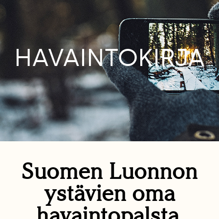
HAVAINTOKIRJA
Suomen Luonnon
ystävien oma
havaintopalsta.