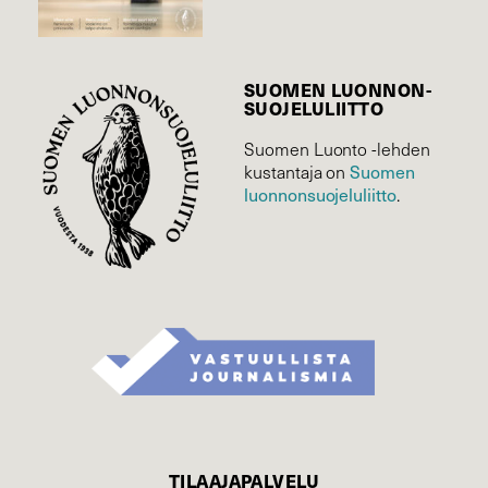
SUOMEN LUONNON­
SUOJELU­LIITTO
Suomen Luonto -lehden
Suomen
kustantaja on
luonnonsuojelu­liitto
.
TILAAJAPALVELU