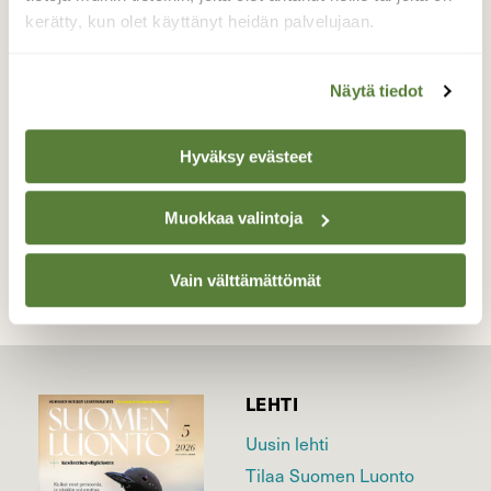
teeri sinnitteli koivun latvassa,kovalla
kerätty, kun olet käyttänyt heidän palvelujaan.
tuulella,ja pysyi kuin pysyikin,kauniin
syyskoivun latvassa!
Näytä tiedot
Valokuvaaja: sirpa jyske, Virrat Äijänneva 12.9-20
Hyväksy evästeet
TAKAISIN LISTAAN
Muokkaa valintoja
Vain välttämättömät
LEHTI
Uusin lehti
Tilaa Suomen Luonto