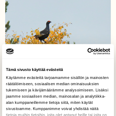
Tämä sivusto käyttää evästeitä
Käytämme evästeitä tarjoamamme sisällön ja mainosten
räätälöimiseen, sosiaalisen median ominaisuuksien
tukemiseen ja kävijämäärämme analysoimiseen. Lisäksi
jaamme sosiaalisen median, mainosalan ja analytiikka-
teeri pysyi kuin pysyikin
alan kumppaneillemme tietoja siitä, miten käytät
latvassa
sivustoamme. Kumppanimme voivat yhdistää näitä
tietoja muihin tietoihin, joita olet antanut heille tai joita on