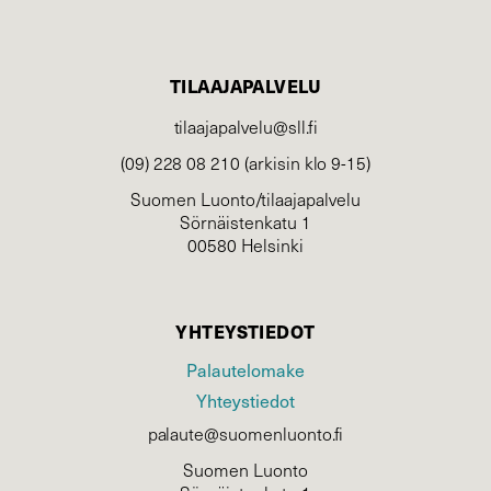
TILAAJAPALVELU
tilaajapalvelu@sll.fi
(09) 228 08 210 (arkisin klo 9-15)
Suomen Luonto/tilaajapalvelu
Sörnäistenkatu 1
00580 Helsinki
YHTEYSTIEDOT
Palautelomake
Yhteystiedot
palaute@suomenluonto.fi
Suomen Luonto