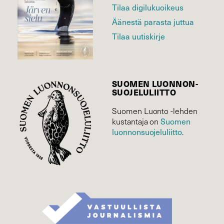
Tilaa digilukuoikeus
Äänestä parasta juttua
Tilaa uutiskirje
SUOMEN LUONNON­
SUOJELU­LIITTO
Suomen Luonto -lehden
Suomen
kustantaja on
luonnonsuojelu­liitto
.