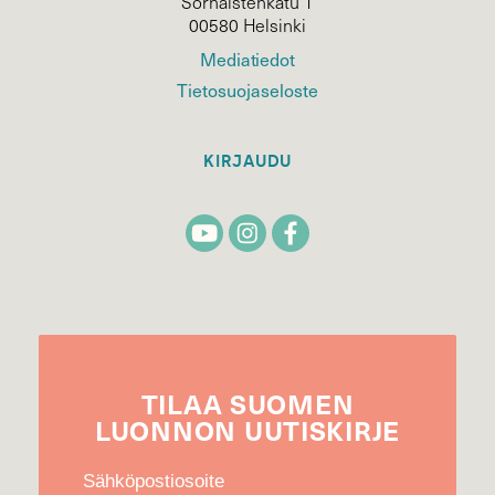
Sörnäistenkatu 1
00580 Helsinki
Mediatiedot
Tietosuojaseloste
KIRJAUDU
TILAA
SUOMEN
LUONNON
UUTIS­KIRJE
Sähköpostiosoite