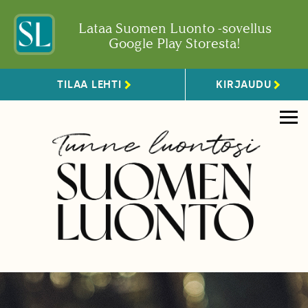
Lataa Suomen Luonto -sovellus
Google Play Storesta!
TILAA LEHTI
KIRJAUDU