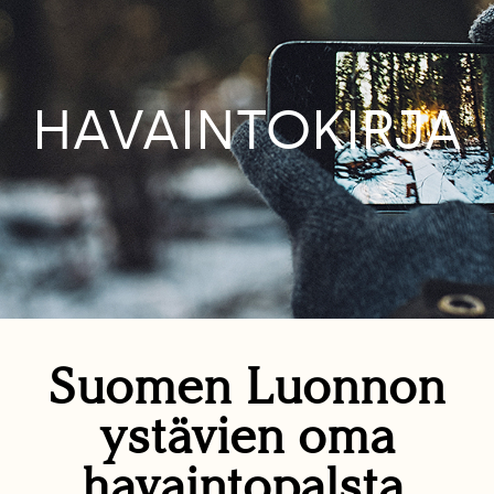
HAVAINTOKIRJA
Suomen Luonnon
ystävien oma
havaintopalsta.