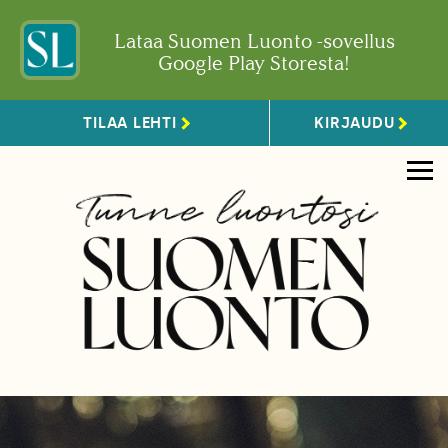
Lataa Suomen Luonto -sovellus
Google Play Storesta!
TILAA LEHTI
KIRJAUDU