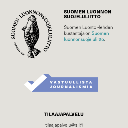
SUOMEN LUONNON­
SUOJELU­LIITTO
Suomen Luonto -lehden
Suomen
kustantaja on
luonnonsuojelu­liitto
.
TILAAJAPALVELU
tilaajapalvelu@sll.fi