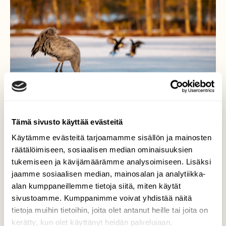
Tämä sivusto käyttää evästeitä
Käytämme evästeitä tarjoamamme sisällön ja mainosten
räätälöimiseen, sosiaalisen median ominaisuuksien
Teerien soidinpaikka
tukemiseen ja kävijämäärämme analysoimiseen. Lisäksi
jaamme sosiaalisen median, mainosalan ja analytiikka-
Teerien soidinta kuvatessani, tulla tupsahti
alan kumppaneillemme tietoja siitä, miten käytät
kurki paikalle ja samalla tuli pulmusia parvi
sivustoamme. Kumppanimme voivat yhdistää näitä
Valokuvaaja: Hannu Mustonen, Paltamo 27.4.2020
tietoja muihin tietoihin, joita olet antanut heille tai joita on
kerätty, kun olet käyttänyt heidän palvelujaan.