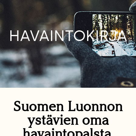
HAVAINTOKIRJA
Suomen Luonnon
ystävien oma
havaintopalsta.