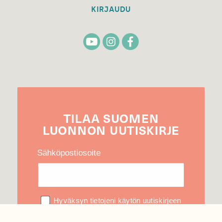
KIRJAUDU
TILAA
SUOMEN
LUONNON
UUTIS­KIRJE
Sähköpostiosoite
Hyväksyn tietojeni käytön uutiskirjeen
lähettämiseen