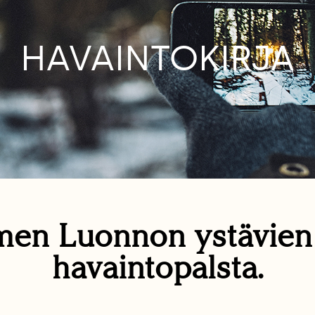
HAVAINTOKIRJA
en Luonnon ystävie
havaintopalsta.