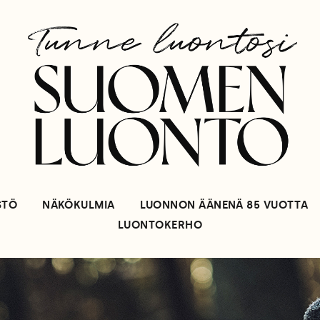
STÖ
NÄKÖKULMIA
LUONNON ÄÄNENÄ 85 VUOTTA
LUONTOKERHO