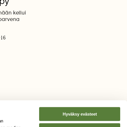
lpy
ään kellui
 parvena
016
Hyväksy evästeet
an