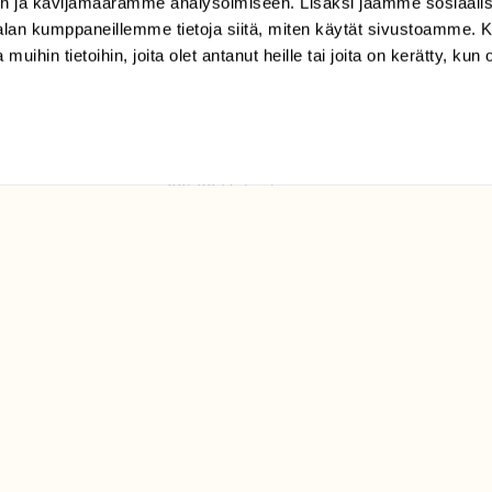
n ja kävijämäärämme analysoimiseen. Lisäksi jaamme sosiaali
tilaajapalvelu@sll.fi
-alan kumppaneillemme tietoja siitä, miten käytät sivustoamme
 muihin tietoihin, joita olet antanut heille tai joita on kerätty, kun 
(09) 228 08 210 (arkisin
klo 9-15)
Suomen
Luonto/tilaajapalvelu
Sörnäistenkatu 1
00580 Helsinki
ELU­
YHTEYSTIEDOT
ntaja on
Palautelomake
Yhteystiedot
palaute@suomenluonto.fi
Suomen Luonto
Sörnäistenkatu 1
00580 Helsinki
Mediatiedot