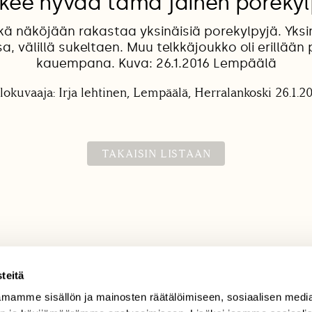
kee hyvää tämä jäinen poreky
kä näköjään rakastaa yksinäisiä porekylpyjä. Yksin
a, välillä sukeltaen. Muu telkkäjoukko oli erillään
kauempana. Kuva: 26.1.2016 Lempäälä
lokuvaaja: Irja lehtinen, Lempäälä, Herralankoski 26.1.2
TAKAISIN LISTAAN
teitä
mamme sisällön ja mainosten räätälöimiseen, sosiaalisen medi
TILAAJAPALVELU