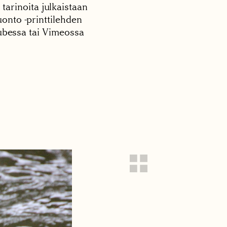
 tarinoita julkaistaan
onto -printtilehden
tubessa tai Vimeossa