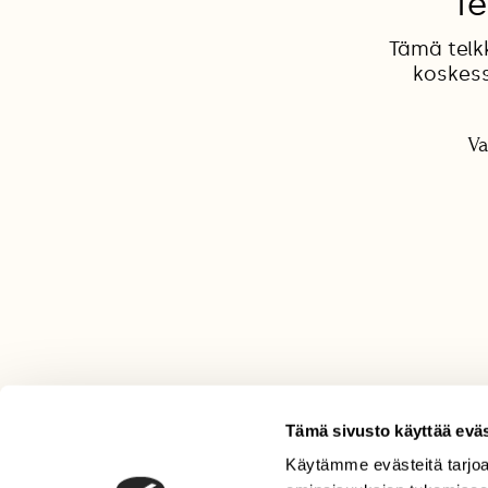
Te
Tämä telk
koskess
Va
Tämä sivusto käyttää eväs
Käytämme evästeitä tarjoa
LEHTI