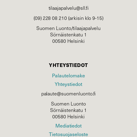
tilaajapalvelu@sll.fi
(09) 228 08 210 (arkisin klo 9-15)
Suomen Luonto/tilaajapalvelu
Sörnäistenkatu 1
00580 Helsinki
YHTEYSTIEDOT
Palautelomake
Yhteystiedot
palaute@suomenluonto.fi
Suomen Luonto
Sörnäistenkatu 1
00580 Helsinki
Mediatiedot
Tietosuojaseloste