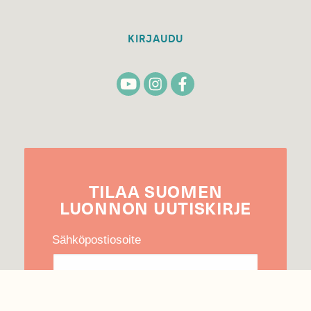
KIRJAUDU
TILAA
SUOMEN
LUONNON
UUTIS­KIRJE
Sähköpostiosoite
Hyväksyn tietojeni käytön uutiskirjeen