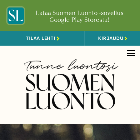
Lataa Suomen Luonto -sovellus
Google Play Storesta!
TILAA LEHTI
KIRJAUDU