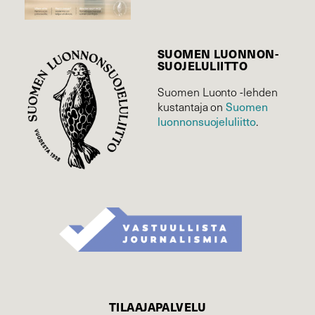
SUOMEN LUONNON­
SUOJELU­LIITTO
Suomen Luonto -lehden
kustantaja on
Suomen
luonnonsuojelu­liitto
.
TILAAJAPALVELU