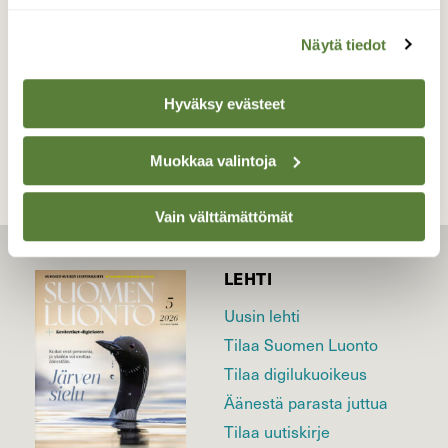
Valokuvaaja: Hannu Rasiranta, Hauho 2.6.2023
Näytä tiedot
TAKAISIN LISTAAN
Hyväksy evästeet
Muokkaa valintoja
Vain välttämättömät
LEHTI
Uusin lehti
Tilaa Suomen Luonto
Tilaa digilukuoikeus
Äänestä parasta juttua
Tilaa uutiskirje