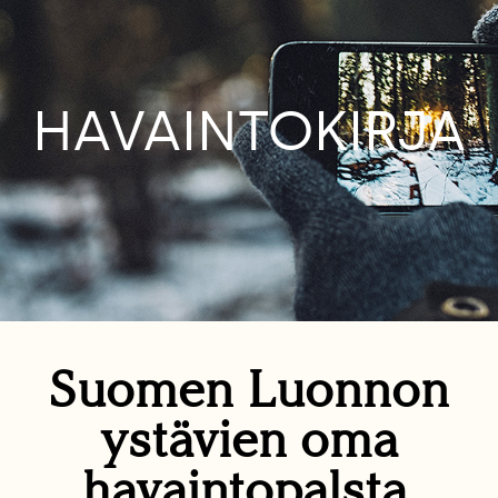
HAVAINTOKIRJA
Suomen Luonnon
ystävien oma
havaintopalsta.