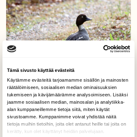
Tämä sivusto käyttää evästeitä
Käytämme evästeitä tarjoamamme sisällön ja mainosten
räätälöimiseen, sosiaalisen median ominaisuuksien
tukemiseen ja kävijämäärämme analysoimiseen. Lisäksi
jaamme sosiaalisen median, mainosalan ja analytiikka-
alan kumppaneillemme tietoja siitä, miten käytät
Telkät
sivustoamme. Kumppanimme voivat yhdistää näitä
tietoja muihin tietoihin, joita olet antanut heille tai joita on
Maailmalle
kerätty, kun olet käyttänyt heidän palvelujaan.