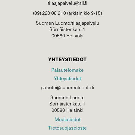
tilaajapalvelu@sll.fi
(09) 228 08 210 (arkisin klo 9-15)
Suomen Luonto/tilaajapalvelu
Sörnäistenkatu 1
00580 Helsinki
YHTEYSTIEDOT
Palautelomake
Yhteystiedot
palaute@suomenluonto.fi
Suomen Luonto
Sörnäistenkatu 1
00580 Helsinki
Mediatiedot
Tietosuojaseloste