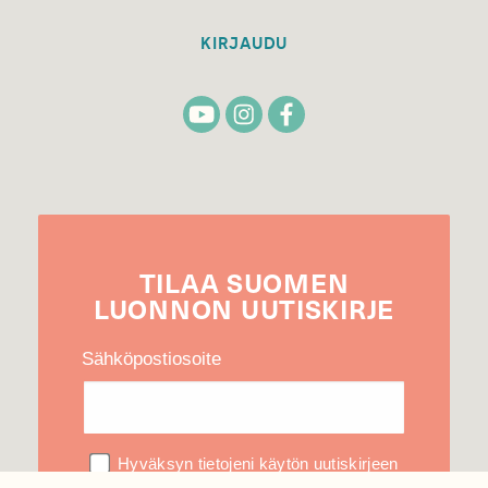
KIRJAUDU
TILAA
SUOMEN
LUONNON
UUTIS­KIRJE
Sähköpostiosoite
Hyväksyn tietojeni käytön uutiskirjeen
lähettämiseen