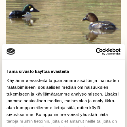
Tämä sivusto käyttää evästeitä
Käytämme evästeitä tarjoamamme sisällön ja mainosten
Telkät
räätälöimiseen, sosiaalisen median ominaisuuksien
tukemiseen ja kävijämäärämme analysoimiseen. Lisäksi
Telkkäpari uiskenteli ja sukelteli keväisellä
jaamme sosiaalisen median, mainosalan ja analytiikka-
joella.
alan kumppaneillemme tietoja siitä, miten käytät
sivustoamme. Kumppanimme voivat yhdistää näitä
Valokuvaaja: Risto Kangassalo, Raisionjoki, Turku
tietoja muihin tietoihin, joita olet antanut heille tai joita on
27.4.2023