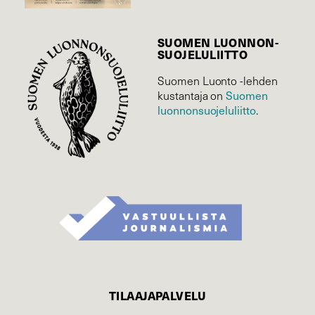
SUOMEN LUONNON­
SUOJELU­LIITTO
Suomen Luonto -lehden
Suomen
kustantaja on
luonnonsuojelu­liitto
.
TILAAJAPALVELU