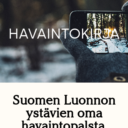
HAVAINTOKIRJA
Suomen Luonnon
ystävien oma
havaintopalsta.