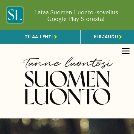
Lataa Suomen Luonto -sovellus
Google Play Storesta!
TILAA LEHTI
KIRJAUDU