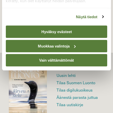
kerätty, kun olet käyttänyt heidän palvelujaan.
Näytä tiedot
TAKAISIN LISTAAN
Hyväksy evästeet
Muokkaa valintoja
Vain välttämättömät
LEHTI
Uusin lehti
Tilaa Suomen Luonto
Tilaa digilukuoikeus
Äänestä parasta juttua
Tilaa uutiskirje