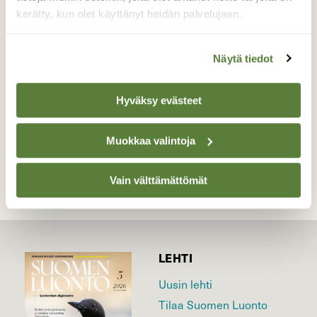
Useampi telkkäherra oli kiinnostunut tästä
kerätty, kun olet käyttänyt heidän palvelujaan.
telkkäneidosta. Välillä oli rajuakin kiistaa,
kuka on komein ja kiinnostavin.
Näytä tiedot
Valokuvaaja: Irja Lehtinen, Lempäälä 8.4.2026
Hyväksy evästeet
TAKAISIN LISTAAN
Muokkaa valintoja
Vain välttämättömät
LEHTI
Uusin lehti
Tilaa Suomen Luonto