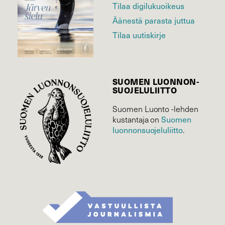
Tilaa digilukuoikeus
Äänestä parasta juttua
Tilaa uutiskirje
SUOMEN LUONNON­
SUOJELU­LIITTO
Suomen Luonto -lehden
kustantaja on
Suomen
luonnonsuojelu­liitto
.