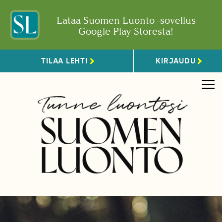
Lataa Suomen Luonto -sovellus
Google Play Storesta!
TILAA LEHTI
KIRJAUDU