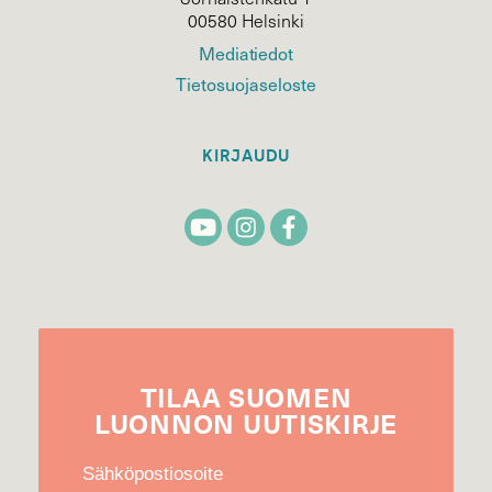
00580 Helsinki
Mediatiedot
Tietosuojaseloste
KIRJAUDU
TILAA
SUOMEN
LUONNON
UUTIS­KIRJE
Sähköpostiosoite