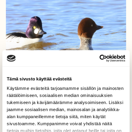
Tämä sivusto käyttää evästeitä
Käytämme evästeitä tarjoamamme sisällön ja mainosten
räätälöimiseen, sosiaalisen median ominaisuuksien
tukemiseen ja kävijämäärämme analysoimiseen. Lisäksi
Telkkäherra yrittää tehdä
jaamme sosiaalisen median, mainosalan ja analytiikka-
alan kumppaneillemme tietoja siitä, miten käytät
vaikutuksen
sivustoamme. Kumppanimme voivat yhdistää näitä
tietoja muihin tietoihin, joita olet antanut heille tai joita on