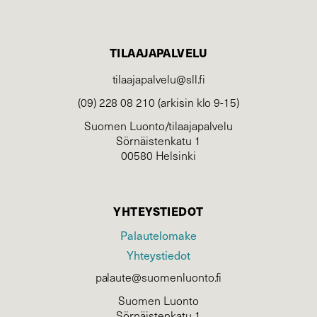
TILAAJAPALVELU
tilaajapalvelu@sll.fi
(09) 228 08 210 (arkisin klo 9-15)
Suomen Luonto/tilaajapalvelu
Sörnäistenkatu 1
00580 Helsinki
YHTEYSTIEDOT
Palautelomake
Yhteystiedot
palaute@suomenluonto.fi
Suomen Luonto
Sörnäistenkatu 1