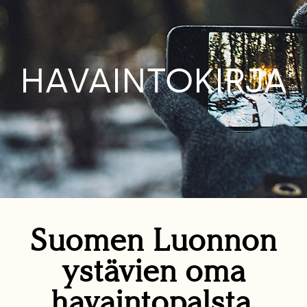
HAVAINTOKIRJA
Suomen Luonnon
ystävien oma
havaintopalsta.