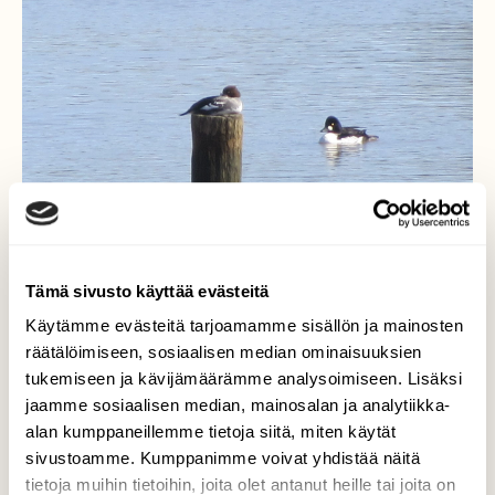
Tämä sivusto käyttää evästeitä
Käytämme evästeitä tarjoamamme sisällön ja mainosten
räätälöimiseen, sosiaalisen median ominaisuuksien
tukemiseen ja kävijämäärämme analysoimiseen. Lisäksi
jaamme sosiaalisen median, mainosalan ja analytiikka-
Telkkäpari joella
alan kumppaneillemme tietoja siitä, miten käytät
sivustoamme. Kumppanimme voivat yhdistää näitä
Urostelkkä näytti vahtivan kuuliaisesti tolpan
tietoja muihin tietoihin, joita olet antanut heille tai joita on