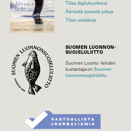
Tilaa digilukuoikeus
Äänestä parasta juttua
Tilaa uutiskirje
SUOMEN LUONNON­
SUOJELU­LIITTO
Suomen Luonto -lehden
Suomen
kustantaja on
luonnonsuojelu­liitto
.