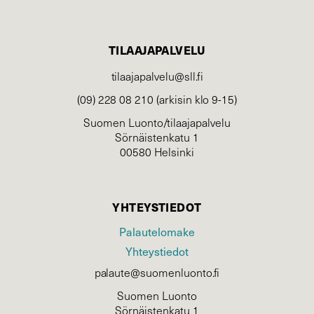
TILAAJAPALVELU
tilaajapalvelu@sll.fi
(09) 228 08 210 (arkisin klo 9-15)
Suomen Luonto/tilaajapalvelu
Sörnäistenkatu 1
00580 Helsinki
YHTEYSTIEDOT
Palautelomake
Yhteystiedot
palaute@suomenluonto.fi
Suomen Luonto
Sörnäistenkatu 1