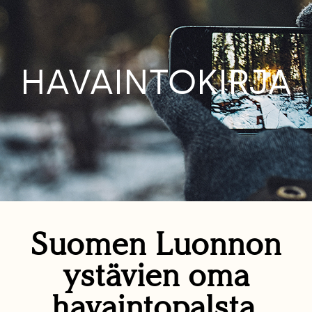
HAVAINTOKIRJA
Suomen Luonnon
ystävien oma
havaintopalsta.