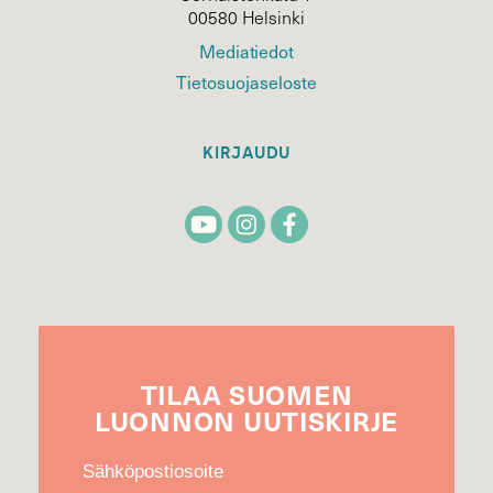
00580 Helsinki
Mediatiedot
Tietosuojaseloste
KIRJAUDU
TILAA
SUOMEN
LUONNON
UUTIS­KIRJE
Sähköpostiosoite