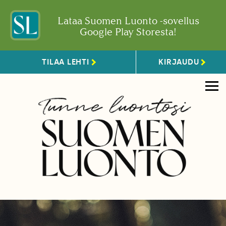
Lataa Suomen Luonto -sovellus
Google Play Storesta!
TILAA LEHTI
KIRJAUDU