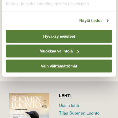
päässä lepäilevää puolisoaan Raisionjoella
kerätty, kun olet käyttänyt heidän palvelujaan.
10.5.-18.
Valokuvaaja: Risto Kangassalo, Raisionjoki Hintsa
Näytä tiedot
Raisio 10.5.2018 päivällä
Hyväksy evästeet
TAKAISIN LISTAAN
Muokkaa valintoja
Vain välttämättömät
LEHTI
Uusin lehti
Tilaa Suomen Luonto