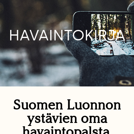
HAVAINTOKIRJA
Suomen Luonnon
ystävien oma
havaintopalsta.