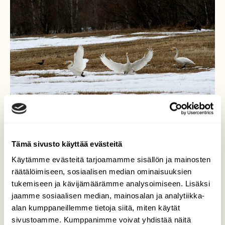
Tämä sivusto käyttää evästeitä
Käytämme evästeitä tarjoamamme sisällön ja mainosten
Tervehdys lajitoverit!
räätälöimiseen, sosiaalisen median ominaisuuksien
tukemiseen ja kävijämäärämme analysoimiseen. Lisäksi
Tornion Heinijängällä joutsenparin
jaamme sosiaalisen median, mainosalan ja analytiikka-
ruokailuhetken keskeytti yksinäisyyttä
alan kumppaneillemme tietoja siitä, miten käytät
poteva joutsen ... seurassa on mukavampi
sivustoamme. Kumppanimme voivat yhdistää näitä