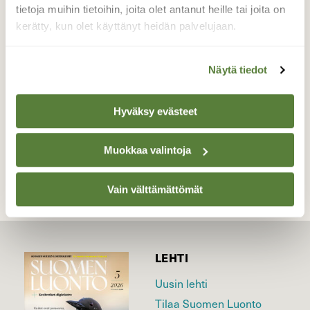
olla, ja niin lennettiin hetken kuluttua
tietoja muihin tietoihin, joita olet antanut heille tai joita on
kolmisin eteläänpäin.
kerätty, kun olet käyttänyt heidän palvelujaan.
Valokuvaaja: Pirkko Siukonen, Tornio Heinijänkä
1.5.2018
Näytä tiedot
Hyväksy evästeet
TAKAISIN LISTAAN
Muokkaa valintoja
Vain välttämättömät
LEHTI
Uusin lehti
Tilaa Suomen Luonto