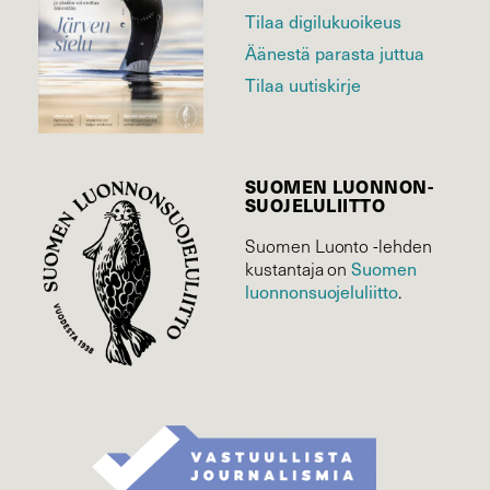
Tilaa digilukuoikeus
Äänestä parasta juttua
Tilaa uutiskirje
SUOMEN LUONNON­
SUOJELU­LIITTO
Suomen Luonto -lehden
kustantaja on
Suomen
luonnonsuojelu­liitto
.