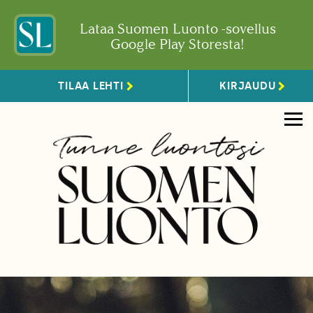
Lataa Suomen Luonto -sovellus
Google Play Storesta!
TILAA LEHTI
KIRJAUDU