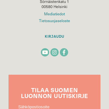
Sörnäistenkatu 1
00580 Helsinki
Mediatiedot
Tietosuojaseloste
KIRJAUDU
TILAA
SUOMEN
LUONNON
UUTIS­KIRJE
Sähköpostiosoite