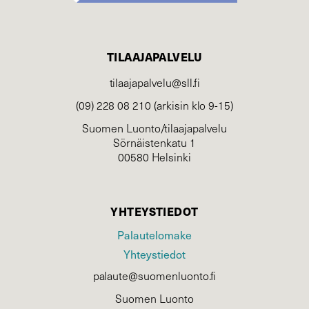
TILAAJAPALVELU
tilaajapalvelu@sll.fi
(09) 228 08 210 (arkisin klo 9-15)
Suomen Luonto/tilaajapalvelu
Sörnäistenkatu 1
00580 Helsinki
YHTEYSTIEDOT
Palautelomake
Yhteystiedot
palaute@suomenluonto.fi
Suomen Luonto