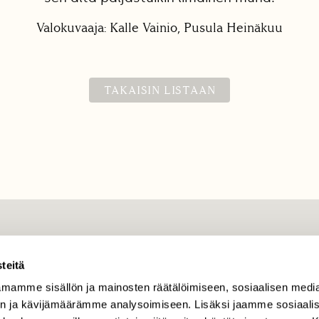
Valokuvaaja: Kalle Vainio, Pusula Heinäkuu
TAKAISIN LISTAAN
TILAAJAPALVELU
teitä
tilaajapalvelu@sll.fi
mamme sisällön ja mainosten räätälöimiseen, sosiaalisen medi
(09) 228 08 210 (arkisin
n ja kävijämäärämme analysoimiseen. Lisäksi jaamme sosiaali
klo 9-15)