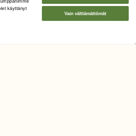
. Kumppanimme
Sähköpostiosoite
olet käyttänyt
Vain välttämättömät
Hyväksyn tietojeni käytön
uutiskirjeen lähettämiseen
Tietosuojaseloste