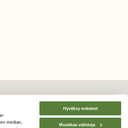
Hyväksy evästeet
TILAA
SUOMEN
an
LUONNON
UUTIS­KIRJE
sen median,
Muokkaa valintoja