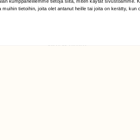
-alan kumppaneillemme tietoja siitä, miten käytät sivustoamme
Suomen
 muihin tietoihin, joita olet antanut heille tai joita on kerätty, kun 
Luonto/tilaajapalvelu
Sörnäistenkatu 1
00580 Helsinki
ELU­
YHTEYSTIEDOT
ntaja on
Palautelomake
Yhteystiedot
palaute@suomenluonto.fi
Suomen Luonto
Sörnäistenkatu 1
00580 Helsinki
Mediatiedot
Tietosuojaseloste