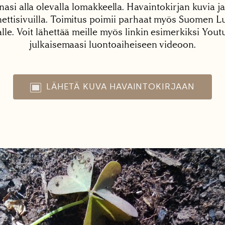
nasi alla olevalla lomakkeella. Havaintokirjan kuvia ja
tisivuilla. Toimitus poimii parhaat myös Suomen Lu
alle. Voit lähettää meille myös linkin esimerkiksi You
julkaisemaasi luontoaiheiseen videoon.
LÄHETÄ KUVA HAVAINTOKIRJAAN