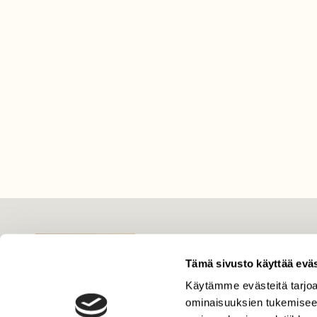
LEHTI
Tämä sivusto käyttää eväs
Uusin lehti
Tilaa Suomen Luonto
Käytämme evästeitä tarjoa
ominaisuuksien tukemisee
Tilaa digilukuoikeus