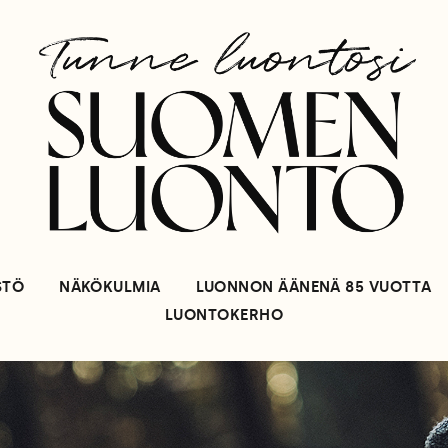
STÖ
NÄKÖKULMIA
LUONNON ÄÄNENÄ 85 VUOTTA
LUONTOKERHO