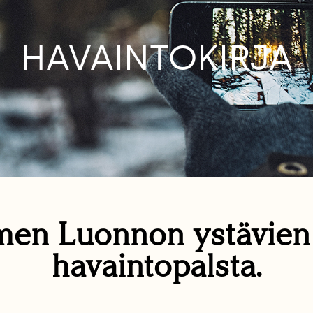
HAVAINTOKIRJA
en Luonnon ystävie
havaintopalsta.