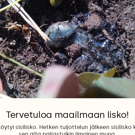
Tervetuloa maailmaan lisko!
ytyi sisilisko. Hetken tuijottelun jälkeen sisilisko k
sen alta paljastuikin limainen muna.