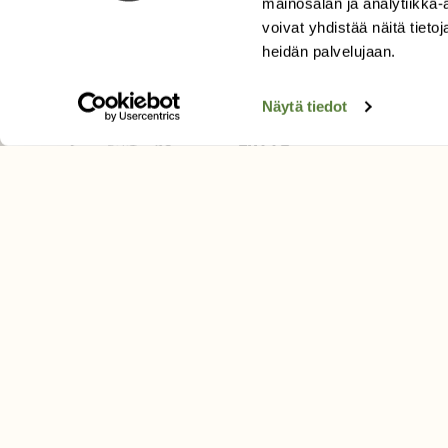
mainosalan ja analytiikka
Äänestä parasta juttua
voivat yhdistää näitä tietoja
Tilaa uutiskirje
heidän palvelujaan.
Näytä tiedot
SUOMEN LUONNON­SUOJ
LIITTO
Suomen Luonto -lehden kusta
Suomen luonnonsuojelu­liitto
.