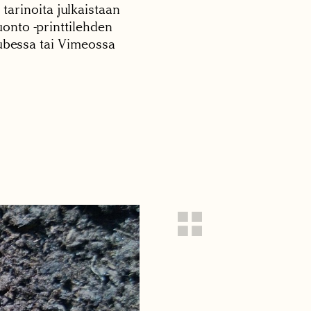
 tarinoita julkaistaan
onto -printtilehden
tubessa tai Vimeossa