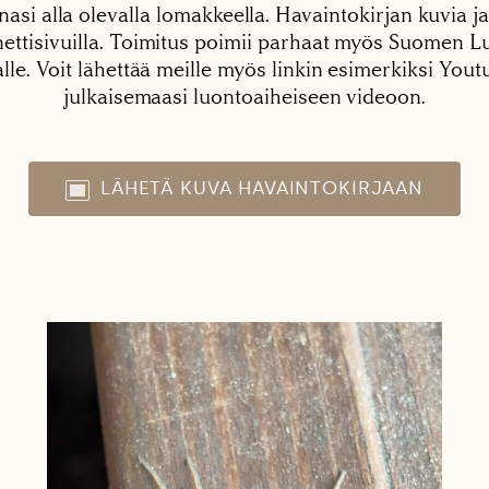
nasi alla olevalla lomakkeella. Havaintokirjan kuvia ja
tisivuilla. Toimitus poimii parhaat myös Suomen Lu
alle. Voit lähettää meille myös linkin esimerkiksi You
julkaisemaasi luontoaiheiseen videoon.
LÄHETÄ KUVA HAVAINTOKIRJAAN