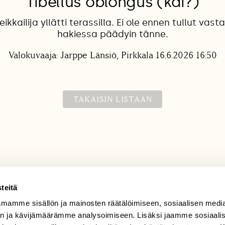
Tibellus oblongus (kai?)
eikkailija yllätti terassilla. Ei ole ennen tullut vast
hakiessa päädyin tänne.
Valokuvaaja: Jarppe Länsiö, Pirkkala 16.6.2026 16:50
TAKAISIN LISTAAN
teitä
mamme sisällön ja mainosten räätälöimiseen, sosiaalisen medi
TILAAJAPALVELU
n ja kävijämäärämme analysoimiseen. Lisäksi jaamme sosiaali
tilaajapalvelu@sll.fi