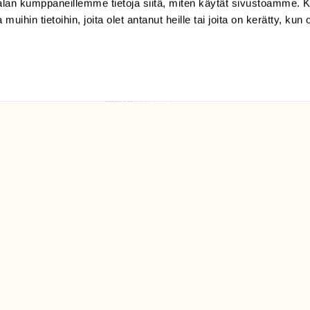
-alan kumppaneillemme tietoja siitä, miten käytät sivustoamme
 muihin tietoihin, joita olet antanut heille tai joita on kerätty, kun 
(09) 228 08 210 (arkisin
klo 9-15)
Suomen
Luonto/tilaajapalvelu
Sörnäistenkatu 1
00580 Helsinki
ELU­
YHTEYSTIEDOT
ntaja on
Palautelomake
Yhteystiedot
palaute@suomenluonto.fi
Suomen Luonto
Sörnäistenkatu 1
00580 Helsinki
Mediatiedot
Tietosuojaseloste