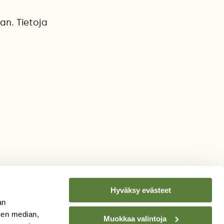
aan. Tietoja
Hyväksy evästeet
an
sen median,
Muokkaa valintoja