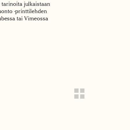
 tarinoita julkaistaan
onto -printtilehden
tubessa tai Vimeossa