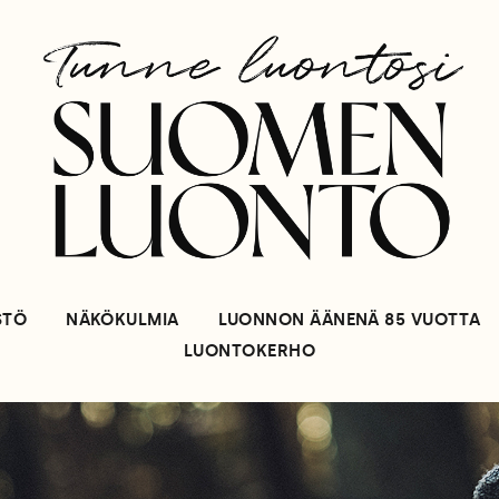
STÖ
NÄKÖKULMIA
LUONNON ÄÄNENÄ 85 VUOTTA
LUONTOKERHO