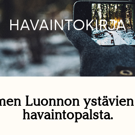
HAVAINTOKIRJA
en Luonnon ystävie
havaintopalsta.