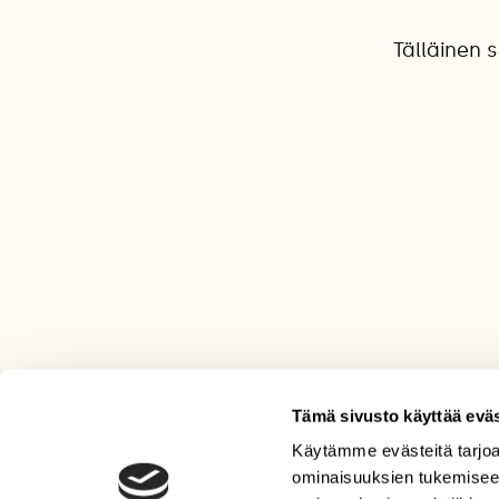
Tälläinen s
Tämä sivusto käyttää eväs
Käytämme evästeitä tarjoa
LEHTI
ominaisuuksien tukemisee
Uusin lehti