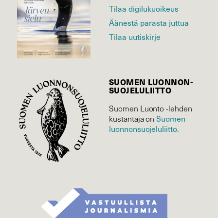
Tilaa digilukuoikeus
Äänestä parasta juttua
Tilaa uutiskirje
SUOMEN LUONNON­
SUOJELU­LIITTO
Suomen Luonto -lehden
kustantaja on
Suomen
luonnonsuojelu­liitto
.