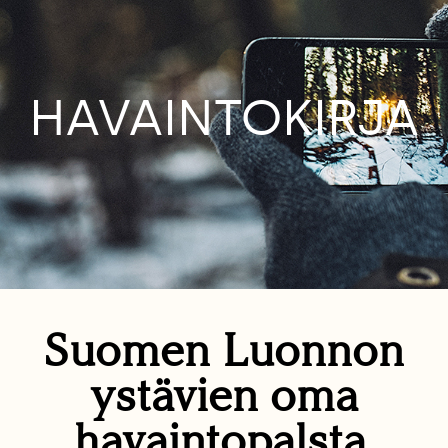
HAVAINTOKIRJA
Suomen Luonnon
ystävien oma
havaintopalsta.