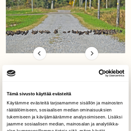
Tiesulku
Kottaraisten ryhmittämä tiesulku tai ajoeste
Tämä sivusto käyttää evästeitä
kartanon tiellä Kalvolassa jatkui kapeana
Käytämme evästeitä tarjoamamme sisällön ja mainosten
tien molemminpuolin pellolle,avattiin kyllä
räätälöimiseen, sosiaalisen median ominaisuuksien
tarvittaessa kuin tarkastuspisteellä ikään ja
tukemiseen ja kävijämäärämme analysoimiseen. Lisäksi
heti taas järjestäydyttiin kun kulkija oli
jaamme sosiaalisen median, mainosalan ja analytiikka-
ohittanut paikan. Paikan yläpuolella
alan kumppaneillemme tietoja siitä, miten käytät