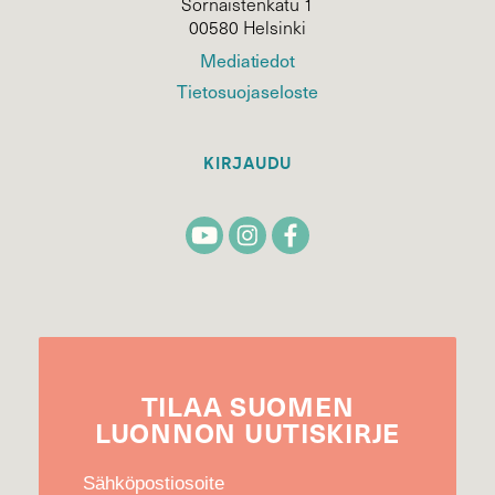
Sörnäistenkatu 1
00580 Helsinki
Mediatiedot
Tietosuojaseloste
KIRJAUDU
TILAA
SUOMEN
LUONNON
UUTIS­KIRJE
Sähköpostiosoite