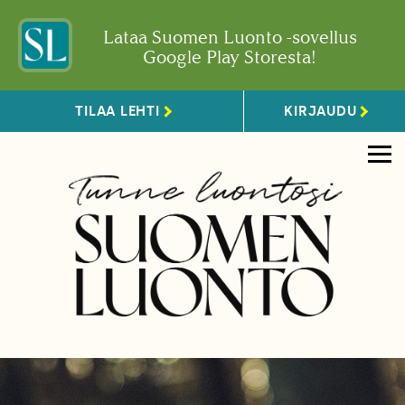
Lataa Suomen Luonto -sovellus
Google Play Storesta!
TILAA LEHTI
KIRJAUDU