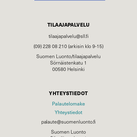
TILAAJAPALVELU
tilaajapalvelu@sll.fi
(09) 228 08 210 (arkisin klo 9-15)
Suomen Luonto/tilaajapalvelu
Sörnäistenkatu 1
00580 Helsinki
YHTEYSTIEDOT
Palautelomake
Yhteystiedot
palaute@suomenluonto.fi
Suomen Luonto