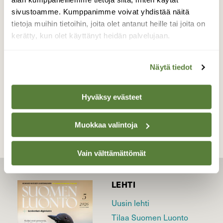
sähkölangoilla oli "reserviläisiä"
sivustoamme. Kumppanimme voivat yhdistää näitä
odottamassa vuoroaan satamäärin.
tietoja muihin tietoihin, joita olet antanut heille tai joita on
kerätty, kun olet käyttänyt heidän palvelujaan.
Valokuvaaja: Markku Ranta-Eilola, Kalvola
14.9.2016
Näytä tiedot
TAKAISIN LISTAAN
Hyväksy evästeet
Muokkaa valintoja
Vain välttämättömät
LEHTI
Uusin lehti
Tilaa Suomen Luonto