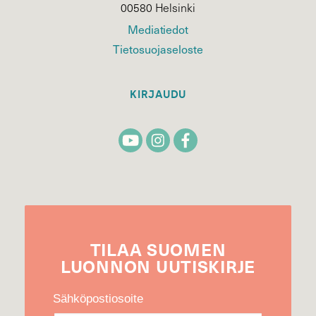
00580 Helsinki
Mediatiedot
Tietosuojaseloste
KIRJAUDU
TILAA
SUOMEN
LUONNON
UUTIS­KIRJE
Sähköpostiosoite