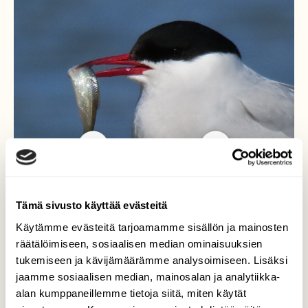
Tämä sivusto käyttää evästeitä
Tiiran saalis
Käytämme evästeitä tarjoamamme sisällön ja mainosten
Lapintiira laskeutui tolpalle kala suussaan.
räätälöimiseen, sosiaalisen median ominaisuuksien
Odottiko puolisoa, jolle antaisi lahjan?
tukemiseen ja kävijämäärämme analysoimiseen. Lisäksi
Tiirojen soitimeen kuuluu kalalento, jossa
jaamme sosiaalisen median, mainosalan ja analytiikka-
koiras saalistaa kaloja jossain odottavalle
alan kumppaneillemme tietoja siitä, miten käytät
naaraalle. Näin koiraan saalistustaidot