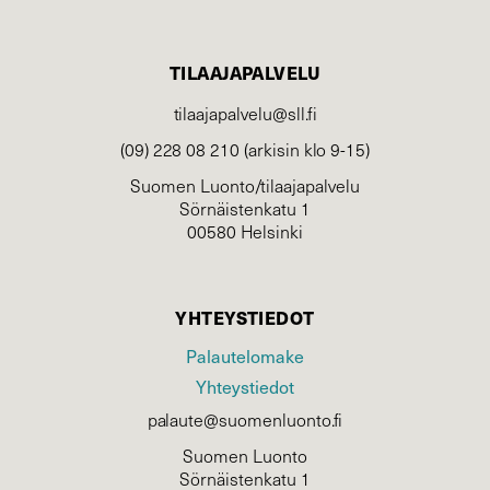
TILAAJAPALVELU
tilaajapalvelu@sll.fi
(09) 228 08 210 (arkisin klo 9-15)
Suomen Luonto/tilaajapalvelu
Sörnäistenkatu 1
00580 Helsinki
YHTEYSTIEDOT
Palautelomake
Yhteystiedot
palaute@suomenluonto.fi
Suomen Luonto
Sörnäistenkatu 1