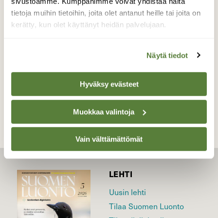
sivustoamme. Kumppanimme voivat yhdistää näitä
tulevat mitatuiksi ja naaras saa samalla
tietoja muihin tietoihin, joita olet antanut heille tai joita on
munien tuottamisessa tarpeellista ravintoa.
kerätty, kun olet käyttänyt heidän palvelujaan.
Valokuvaaja: Ari Haranto, Naantali 27.04.2013
Näytä tiedot
TAKAISIN LISTAAN
Hyväksy evästeet
Muokkaa valintoja
Vain välttämättömät
LEHTI
Uusin lehti
Tilaa Suomen Luonto