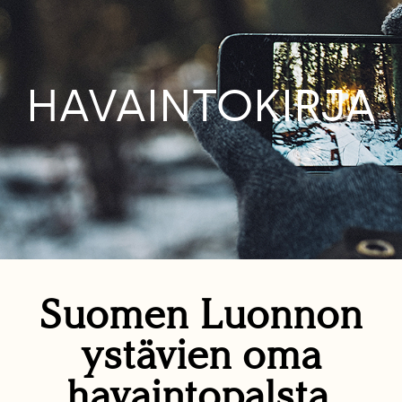
HAVAINTOKIRJA
Suomen Luonnon
ystävien oma
havaintopalsta.