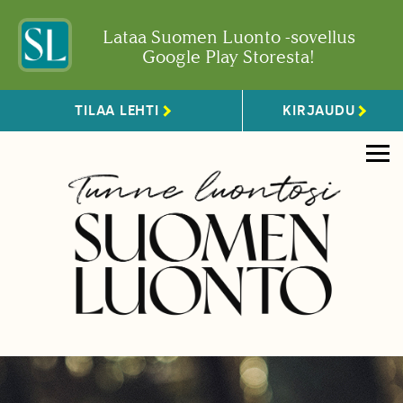
Lataa Suomen Luonto -sovellus
Google Play Storesta!
TILAA LEHTI
KIRJAUDU