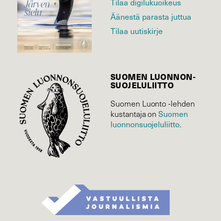
Tilaa digilukuoikeus
Äänestä parasta juttua
Tilaa uutiskirje
SUOMEN LUONNON­
SUOJELU­LIITTO
Suomen Luonto -lehden
Suomen
kustantaja on
luonnonsuojelu­liitto
.