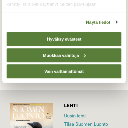
seikkaili kalliorannalla ja emot vahtivat
kerätty, kun olet käyttänyt heidän palvelujaan.
tarkasti.
Valokuvaaja: Reijo Juurinen, Nuuksion
Näytä tiedot
kansallispuisto Kesäkuu
Hyväksy evästeet
TAKAISIN LISTAAN
Muokkaa valintoja
Vain välttämättömät
LEHTI
Uusin lehti
Tilaa Suomen Luonto