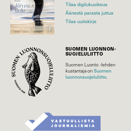
Tilaa digilukuoikeus
Äänestä parasta juttua
Tilaa uutiskirje
SUOMEN LUONNON­
SUOJELU­LIITTO
Suomen Luonto -lehden
Suomen
kustantaja on
luonnonsuojelu­liitto
.