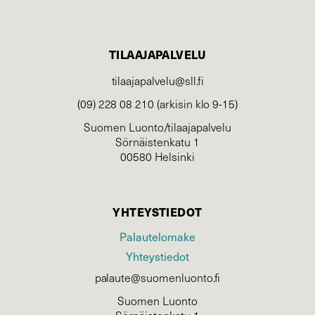
TILAAJAPALVELU
tilaajapalvelu@sll.fi
(09) 228 08 210 (arkisin klo 9-15)
Suomen Luonto/tilaajapalvelu
Sörnäistenkatu 1
00580 Helsinki
YHTEYSTIEDOT
Palautelomake
Yhteystiedot
palaute@suomenluonto.fi
Suomen Luonto