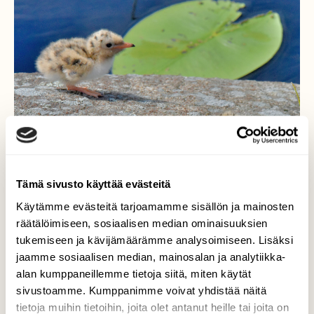
Tämä sivusto käyttää evästeitä
Käytämme evästeitä tarjoamamme sisällön ja mainosten
räätälöimiseen, sosiaalisen median ominaisuuksien
tukemiseen ja kävijämäärämme analysoimiseen. Lisäksi
jaamme sosiaalisen median, mainosalan ja analytiikka-
Tiiranpoikasia
alan kumppaneillemme tietoja siitä, miten käytät
sivustoamme. Kumppanimme voivat yhdistää näitä
Tiiraluodolla riittää ääntä. Kaksi poikasta
tietoja muihin tietoihin, joita olet antanut heille tai joita on