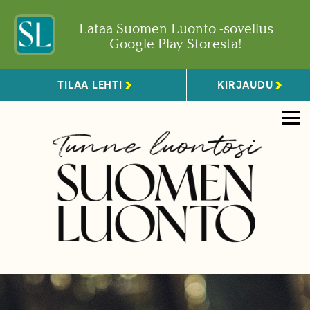
Lataa Suomen Luonto -sovellus
Google Play Storesta!
TILAA LEHTI
KIRJAUDU