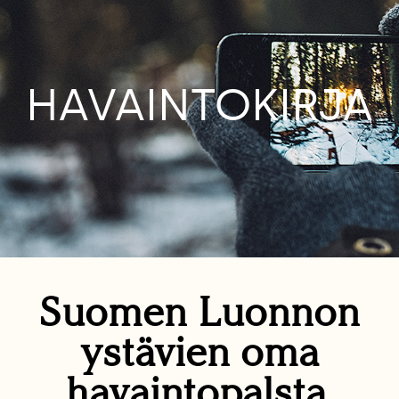
HAVAINTOKIRJA
Suomen Luonnon
ystävien oma
havaintopalsta.