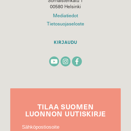
Sörnäistenkatu 1
00580 Helsinki
Mediatiedot
Tietosuojaseloste
KIRJAUDU
TILAA
SUOMEN
LUONNON
UUTIS­KIRJE
Sähköpostiosoite