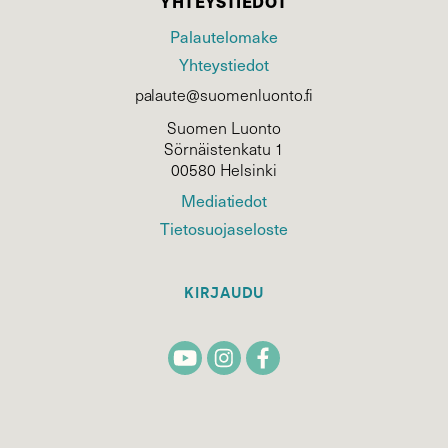
YHTEYSTIEDOT
Palautelomake
Yhteystiedot
palaute@suomenluonto.fi
Suomen Luonto
Sörnäistenkatu 1
00580 Helsinki
Mediatiedot
Tietosuojaseloste
KIRJAUDU