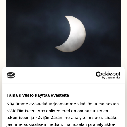
Tämä sivusto käyttää evästeitä
Käytämme evästeitä tarjoamamme sisällön ja mainosten
Tiistaina 25.10. oli osittainen
räätälöimiseen, sosiaalisen median ominaisuuksien
tukemiseen ja kävijämäärämme analysoimiseen. Lisäksi
auringonpimennys
jaamme sosiaalisen median, mainosalan ja analytiikka-