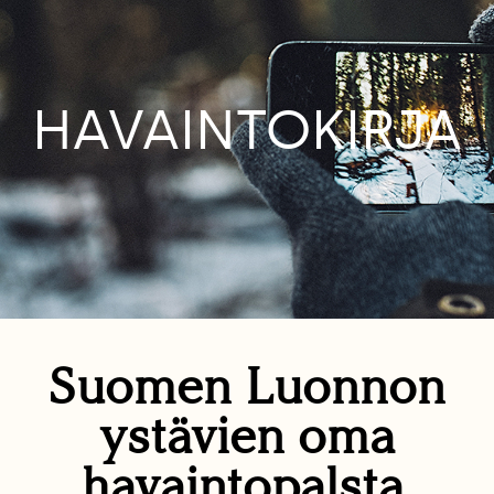
HAVAINTOKIRJA
Suomen Luonnon
ystävien oma
havaintopalsta.