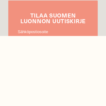
TILAA
SUOMEN
LUONNON
UUTIS­KIRJE
Sähköpostiosoite
Hyväksyn tietojeni käytön uutiskirjeen
lähettämiseen
Tietosuojaseloste