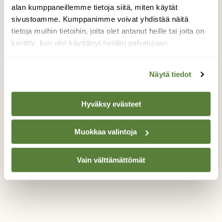
alan kumppaneillemme tietoja siitä, miten käytät
Oli kyllä tuuri kuvan kanssa. Ystäväni
sivustoamme. Kumppanimme voivat yhdistää näitä
tekstasi, että auringonpimennys on
meneillään ja minä katsomaan sitä
tietoja muihin tietoihin, joita olet antanut heille tai joita on
parvekkeelta. Aurinko häikäisi ja poistuin
kerätty, kun olet käyttänyt heidän palvelujaan.
parvekkeelta, mutta sitten tuli toinen viesti,
että pilviä on tullut auringon eteen ja sitä voi
Näytä tiedot
katsoa paljain silmin. Siitä sitten kuvaamaan
ja sain kuin sainkin tapahtuman kuvattua.
Hyväksy evästeet
Valokuvaaja: Jaana Saarelainen, Joensuu keskusta
25.10.2022
Muokkaa valintoja
Vain välttämättömät
TAKAISIN LISTAAN