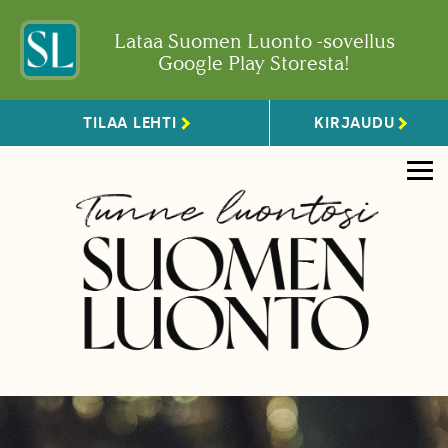
Lataa Suomen Luonto -sovellus
Google Play Storesta!
TILAA LEHTI
KIRJAUDU