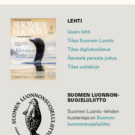
LEHTI
Uusin lehti
Tilaa Suomen Luonto
Tilaa digilukuoikeus
Äänestä parasta juttua
Tilaa uutiskirje
SUOMEN LUONNON­
SUOJELU­LIITTO
Suomen Luonto -lehden
Suomen
kustantaja on
luonnonsuojelu­liitto
.