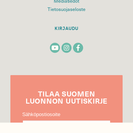
Mediatiedot
Tietosuojaseloste
KIRJAUDU
TILAA
SUOMEN
LUONNON
UUTIS­KIRJE
Sähköpostiosoite