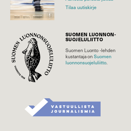
Tilaa uutiskirje
SUOMEN LUONNON­
SUOJELU­LIITTO
Suomen Luonto -lehden
kustantaja on
Suomen
luonnonsuojelu­liitto
.