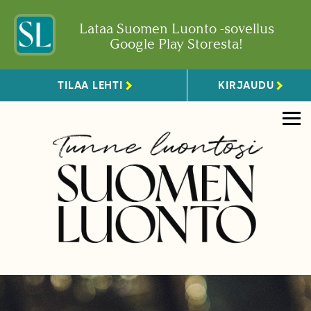
Lataa Suomen Luonto -sovellus
Google Play Storesta!
TILAA LEHTI
KIRJAUDU