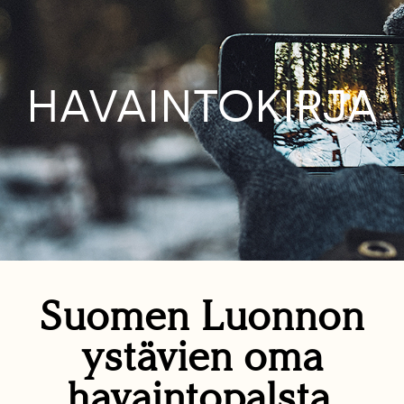
HAVAINTOKIRJA
Suomen Luonnon
ystävien oma
havaintopalsta.