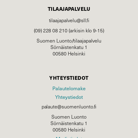
TILAAJAPALVELU
tilaajapalvelu@sll.fi
(09) 228 08 210 (arkisin klo 9-15)
Suomen Luonto/tilaajapalvelu
Sörnäistenkatu 1
00580 Helsinki
YHTEYSTIEDOT
Palautelomake
Yhteystiedot
palaute@suomenluonto.fi
Suomen Luonto
Sörnäistenkatu 1
00580 Helsinki