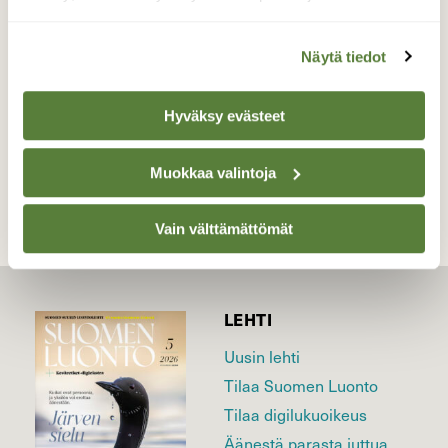
ollut tässä.
Valokuvaaja: Hannu Rissanen, Näädänmaa 4.3.2016
Näytä tiedot
Hyväksy evästeet
TAKAISIN LISTAAN
Muokkaa valintoja
Vain välttämättömät
LEHTI
Uusin lehti
Tilaa Suomen Luonto
Tilaa digilukuoikeus
Äänestä parasta juttua