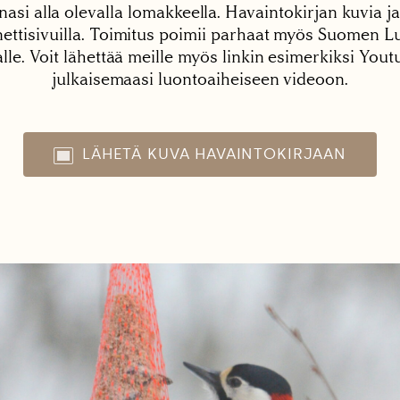
nasi alla olevalla lomakkeella. Havaintokirjan kuvia ja
tisivuilla. Toimitus poimii parhaat myös Suomen Lu
alle. Voit lähettää meille myös linkin esimerkiksi You
julkaisemaasi luontoaiheiseen videoon.
LÄHETÄ KUVA HAVAINTOKIRJAAN