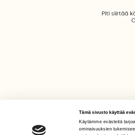
Piti siirtää
O
Tämä sivusto käyttää eväs
Käytämme evästeitä tarjoa
LEHTI
ominaisuuksien tukemisee
Uusin lehti