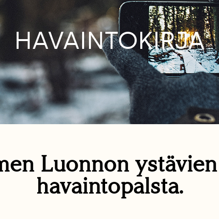
HAVAINTOKIRJA
en Luonnon ystävie
havaintopalsta.