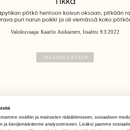
Tikka
 käpytikan pötkö hentoon koivun oksaan, pitkään 
rava puri narun poikki ja oli viemässä koko pötkö
Valokuvaaja: Kaarlo Asikainen, Iisalmi 9.3.2022
TAKAISIN LISTAAN
teitä
mamme sisällön ja mainosten räätälöimiseen, sosiaalisen medi
TILAAJAPALVELU
n ja kävijämäärämme analysoimiseen. Lisäksi jaamme sosiaali
tilaajapalvelu@sll.fi