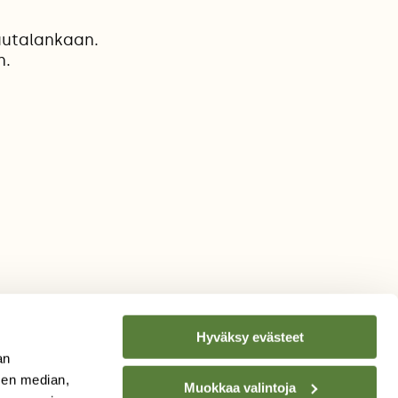
rautalankaan.
n.
Hyväksy evästeet
an
sen median,
Muokkaa valintoja