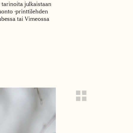
 tarinoita julkaistaan
onto -printtilehden
tubessa tai Vimeossa