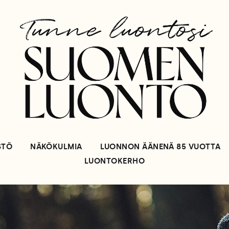
STÖ
NÄKÖKULMIA
LUONNON ÄÄNENÄ 85 VUOTTA
LUONTOKERHO