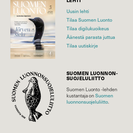
LEHTI
Uusin lehti
Tilaa Suomen Luonto
Tilaa digilukuoikeus
Äänestä parasta juttua
Tilaa uutiskirje
SUOMEN LUONNON­
SUOJELU­LIITTO
Suomen Luonto -lehden
kustantaja on
Suomen
luonnonsuojelu­liitto
.