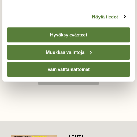
Näytä tiedot
Tikli
Siskon luona kahvilla. Ruokinnalle tuli 2 tikliä.
Hyväksy evästeet
Valokuvaaja: Kari Aaltonen, Salo, Salo, Halikko
Muokkaa valintoja
8.4.2019
Vain välttämättömät
TAKAISIN LISTAAN