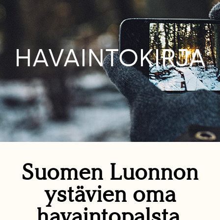
HAVAINTOKIRJA
Suomen Luonnon
ystävien oma
havaintopalsta.