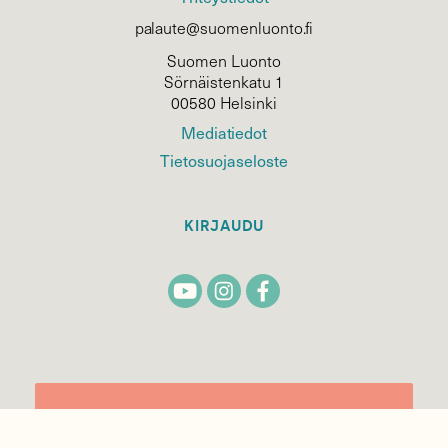
palaute@suomenluonto.fi
Suomen Luonto
Sörnäistenkatu 1
00580 Helsinki
Mediatiedot
Tietosuojaseloste
KIRJAUDU
TILAA
SUOMEN