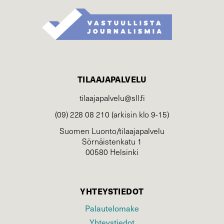
TILAAJAPALVELU
tilaajapalvelu@sll.fi
(09) 228 08 210 (arkisin klo 9-15)
Suomen Luonto/tilaajapalvelu
Sörnäistenkatu 1
00580 Helsinki
YHTEYSTIEDOT
Palautelomake
Yhteystiedot