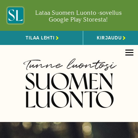
Lataa Suomen Luonto -sovellus
Google Play Storesta!
TILAA LEHTI
KIRJAUDU