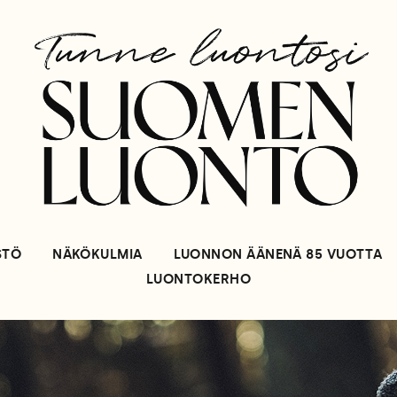
STÖ
NÄKÖKULMIA
LUONNON ÄÄNENÄ 85 VUOTTA
LUONTOKERHO