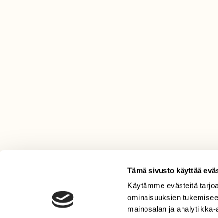
Tämä sivusto käyttää eväs
Käytämme evästeitä tarjoa
LEHTI
ominaisuuksien tukemisee
Uusin lehti
mainosalan ja analytiikka