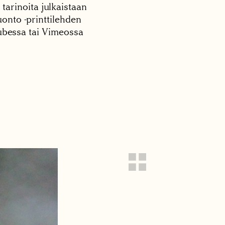
 tarinoita julkaistaan
onto -printtilehden
tubessa tai Vimeossa