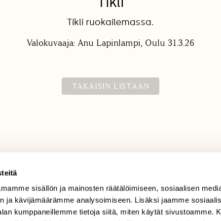
Tikli
Tikli ruokailemassa.
Valokuvaaja: Anu Lapinlampi, Oulu 31.3.26
TAKAISIN LISTAAN
teitä
mamme sisällön ja mainosten räätälöimiseen, sosiaalisen medi
TILAAJAPALVELU
n ja kävijämäärämme analysoimiseen. Lisäksi jaamme sosiaali
tilaajapalvelu@sll.fi
-alan kumppaneillemme tietoja siitä, miten käytät sivustoamme