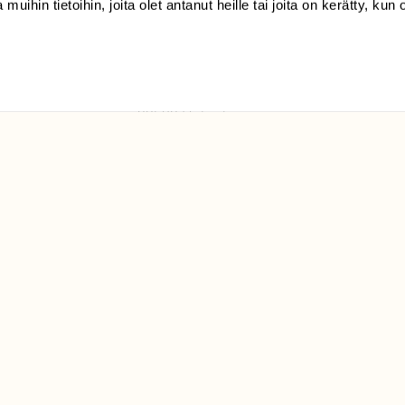
 muihin tietoihin, joita olet antanut heille tai joita on kerätty, kun 
(09) 228 08 210 (arkisin
klo 9-15)
Suomen
Luonto/tilaajapalvelu
Sörnäistenkatu 1
00580 Helsinki
ELU­
YHTEYSTIEDOT
ntaja on
Palautelomake
Yhteystiedot
palaute@suomenluonto.fi
Suomen Luonto
Sörnäistenkatu 1
00580 Helsinki
Mediatiedot
Tietosuojaseloste