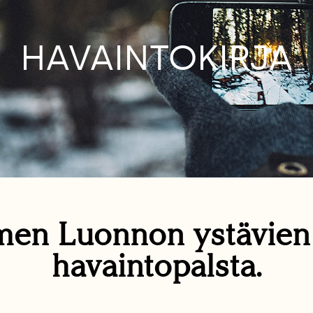
HAVAINTOKIRJA
en Luonnon ystävie
havaintopalsta.