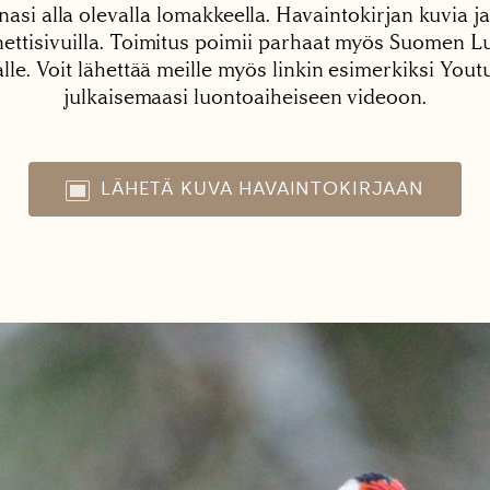
nasi alla olevalla lomakkeella. Havaintokirjan kuvia ja
tisivuilla. Toimitus poimii parhaat myös Suomen Lu
alle. Voit lähettää meille myös linkin esimerkiksi You
julkaisemaasi luontoaiheiseen videoon.
LÄHETÄ KUVA HAVAINTOKIRJAAN